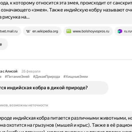
ода, к которому относится эта змея, происходит от санскри
, означающего «змея». Также индийскую кобру называют оч
а рисунка на…
tvet.mail.ru
en.wikipedia.org
www.bolshoyvopros.ru
ru.ru
е
а с Алисой
26 февраля
а
#ПитаниеЗмей
#ДикаяПрирода
#ХищныеЗмеи
тся индийская кобра в дикой природе?
ников, возможны неточности
ироде индийская кобра питается различными животными, но
на охотится на грызунов (мышей и крыс). Также в её рацион