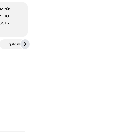
змей:
, по
ость
gufo.me