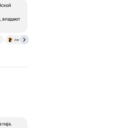
йской
к, впадают
zoomag.info
 naja.