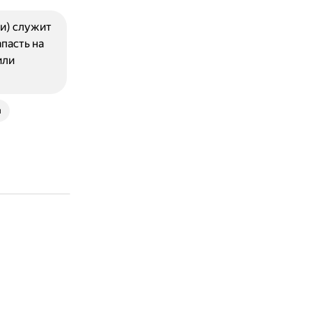
еи) служит
пасть на
или
u