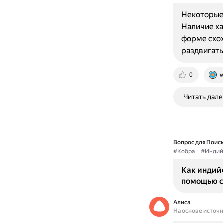
Некоторые 
Наличие ха
форме схож
раздвигать
0
w
Читать дале
Вопрос для Поиск
#Кобра
#Индий
Как индий
помощью св
Алиса
На основе источ