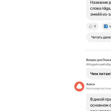
Название р
слова nāga
змеёй из-з
0
o
Читать дале
Вопрос для Поиск
#ИндийскаяКобр
Чем питае
Алиса
На основе источ
В дикой пр
основном о