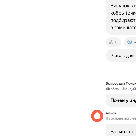
Рисунок в 
кобры (очк
подбираютс
в замешат
0
w
Читать дале
Вопрос для Поиск
#Кобра
#Индий
Почему ин
Алиса
На основе источ
Возможно, 