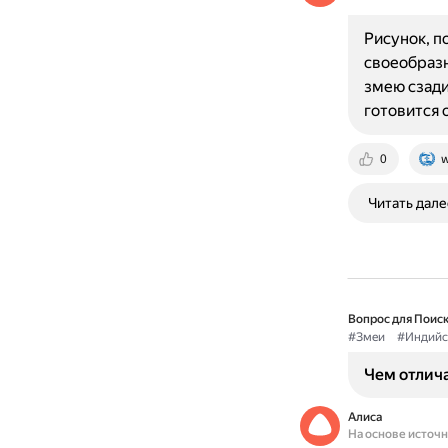
Рисунок, п
своеобразн
змею сзади
готовится 
0
w
Читать дале
Вопрос для Поиск
#Змеи
#Индийс
Чем отлича
Алиса
На основе источ