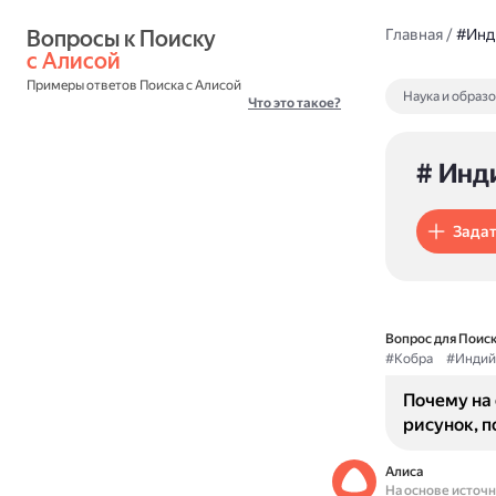
Вопросы к Поиску 
Главная
/
#Инд
с Алисой
Примеры ответов Поиска с Алисой
Наука и образ
Что это такое?
# Инд
Задат
Вопрос для Поиск
#Кобра
#Индий
Почему на
рисунок, п
Алиса
На основе источ