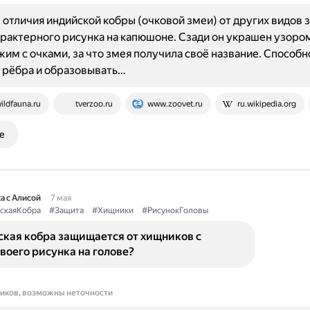
отличия индийской кобры (очковой змеи) от других видов 
рактерного рисунка на капюшоне. Сзади он украшен узором
им с очками, за что змея получила своё название. Способн
 рёбра и образовывать…
ildfauna.ru
tverzoo.ru
www.zoovet.ru
ru.wikipedia.org
е
а с Алисой
7 мая
скаяКобра
#Защита
#Хищники
#РисунокГоловы
ская кобра защищается от хищников с
оего рисунка на голове?
ников, возможны неточности