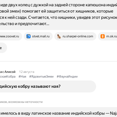
виде двух колец с дужкой на задней стороне капюшона инди
овой змеи) помогает ей защититься от хищников, которые
я к ней сзади. Считается, что хищники, увидев этот рисуно
ельство и предпочитают…
ww.zoovet.ru
otvet.mail.ru
ru.sharpei-online.com
m.ok.ru
е
а с Алисой
12 августа
скаяКобра
#Ная
#ЯдовитыеЗмеи
#ФаунаИндии
дийскую кобру называют ная?
ников, возможны неточности
имелось в виду латинское название индийской кобры — Naja