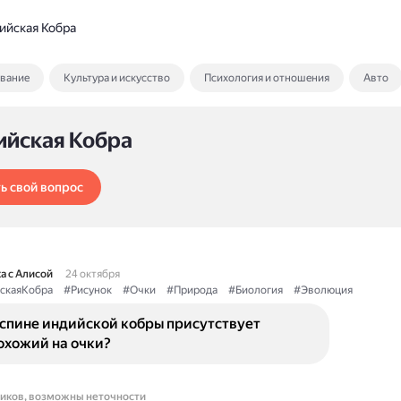
ийская Кобра
ование
Культура и искусство
Психология и отношения
Авто
ийская Кобра
ь свой вопрос
а с Алисой
24 октября
скаяКобра
#Рисунок
#Очки
#Природа
#Биология
#Эволюция
 спине индийской кобры присутствует
охожий на очки?
ников, возможны неточности