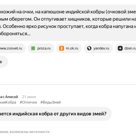
охожий на очки, на капюшоне индийской кобры (очковой зм
ым оберегом. Он отпугивает хищников, которые решили на
. Особенно ярко рисунок проступает, когда кобра напугана 
обороняться…
ww.zoovet.ru
proza.ru
m.ok.ru
yandex.ru
dzen.r
е
а с Алисой
21 июня
каяКобра
#Отличия
#ВидыЗмей
ется индийская кобра от других видов змей?
ников, возможны неточности