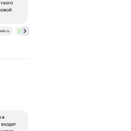
тского
ковой
wiki.ru
givotniymir.ru
 в
 входят