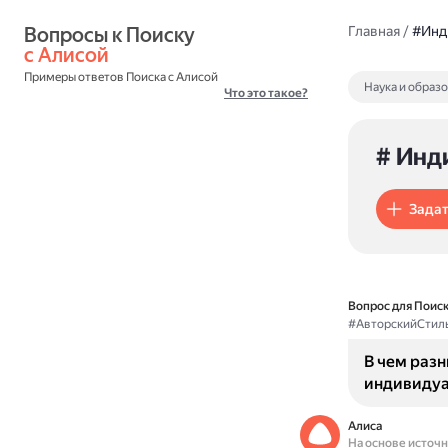
Вопросы к Поиску 
Главная
/
#Инд
с Алисой
Примеры ответов Поиска с Алисой
Наука и образ
Что это такое?
# Инд
Задат
Вопрос для Поиск
#АвторскийСтил
В чем раз
индивидуа
Алиса
На основе источ