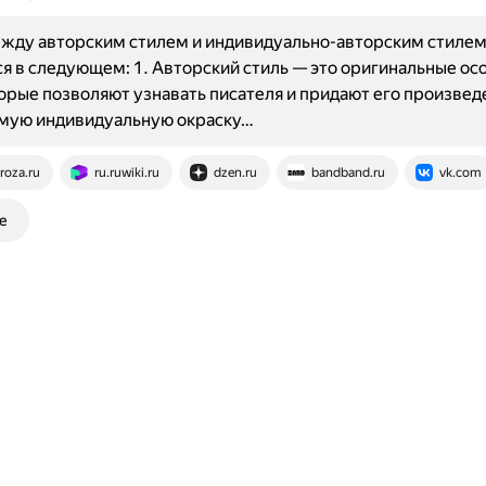
ежду авторским стилем и индивидуально-авторским стиле
я в следующем: 1. Авторский стиль — это оригинальные ос
торые позволяют узнавать писателя и придают его произве
мую индивидуальную окраску…
roza.ru
ru.ruwiki.ru
dzen.ru
bandband.ru
vk.com
е