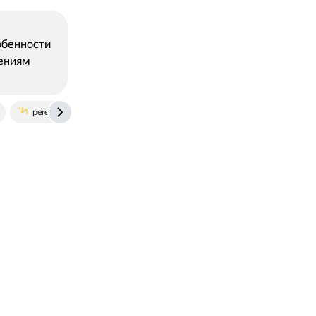
м
обенности
дениям
peremena-perm.ru
cyberleninka.ru
ru.wikipedia.org