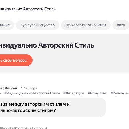
ивидуально Авторский Стиль
ование
Культура и искусство
Психология и отношения
Авто
ивидуально Авторский Стиль
ь свой вопрос
а с Алисой
12 января
ь
#ИндивидуальноАвторскийСтиль
#Литература
#Искусство
#Культура
ница между авторским стилем и
льно-авторским стилем?
ников, возможны неточности