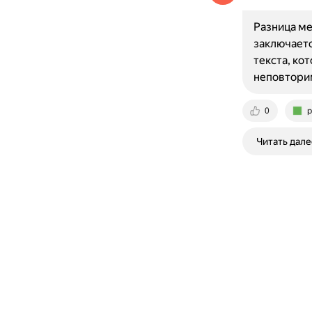
Разница м
заключаетс
текста, ко
неповтори
0
p
Читать дале