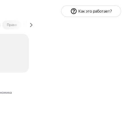
Как это работает?
Право
Экономика и финансы
Путешествия
Спорт
номика