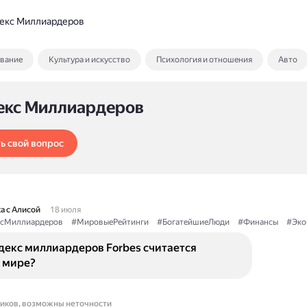
екс Миллиардеров
ование
Культура и искусство
Психология и отношения
Авто
екс Миллиардеров
ь свой вопрос
а с Алисой
18 июля
сМиллиардеров
#МировыеРейтинги
#БогатейшиеЛюди
#Финансы
#Эко
декс миллиардеров Forbes считается
 мире?
ников, возможны неточности