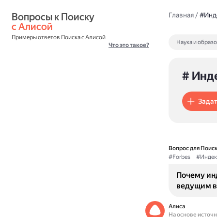
Вопросы к Поиску 
Главная
/
#Инд
с Алисой
Примеры ответов Поиска с Алисой
Наука и образ
Что это такое?
# Инд
Задат
Вопрос для Поиск
#Forbes
#Индек
Почему ин
ведущим в
Алиса
На основе источ