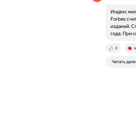
Индекс мил
Forbes счи
изданий. С
года. При 
0
t
Читать дале