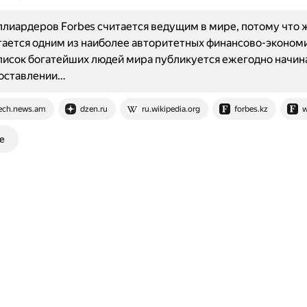
лиардеров Forbes считается ведущим в мире, потому что 
тается одним из наиболее авторитетных финансово-эконом
писок богатейших людей мира публикуется ежегодно начина
составлении…
ech.news.am
dzen.ru
ru.wikipedia.org
forbes.kz
w
е