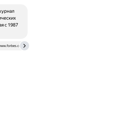
журнал
ических
я с 1987
ww.forbes.com