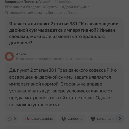
Вопрос для Поиска с Алисой
22 ноября
#ГражданскийКодекс
#Задаток
#ДвойнаяСумма
#ИмперативнаяНорма
#ДоговорноеПраво
Является ли пункт 2 статьи 381 ГК о возвращении
двойной суммы задатка императивной? Иными
словами, можно ли изменить это правило в
договоре?
Алиса
На основе источников, возможны неточности
Да, пункт 2 статьи 381 Гражданского кодекса РФ о
возвращении двойной суммы задатка является
императивной нормой. Стороны не вправе
устанавливать в договоре условия, отличные от
предусмотренного в этой статье права. Однако
возможно установить в…
0
base.garant.ru
yandex.ru
consultant-mos.ru