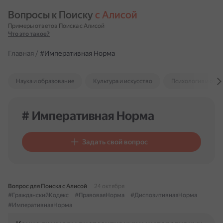
Вопросы к Поиску 
с Алисой
Примеры ответов Поиска с Алисой
Что это такое?
Главная
/
#Императивная Норма
Наука и образование
Культура и искусство
Психология и отн
# Императивная Норма
Задать свой вопрос
Вопрос для Поиска с Алисой
24 октября
#ГражданскийКодекс
#ПравоваяНорма
#ДиспозитивнаяНорма
#ИмперативнаяНорма