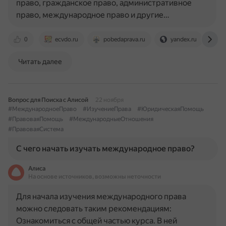
право, гражданское право, административное
право, международное право и другие…
0
ecvdo.ru
pobedaprava.ru
yandex.ru
l
Читать далее
Вопрос для Поиска с Алисой
22 ноября
#МеждународноеПраво
#ИзучениеПрава
#ЮридическаяПомощь
#ПравоваяПомощь
#МеждународныеОтношения
#ПравоваяСистема
С чего начать изучать международное право?
Алиса
На основе источников, возможны неточности
Для начала изучения международного права
можно следовать таким рекомендациям:
Ознакомиться с общей частью курса. В ней