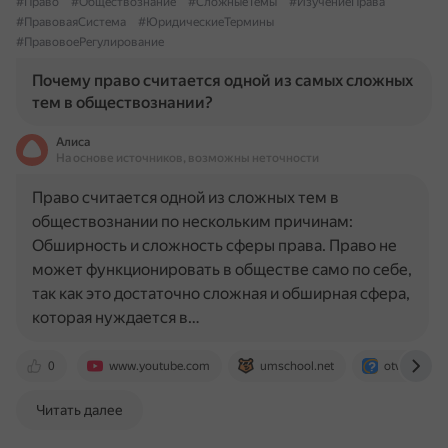
#Право
#Обществознание
#СложныеТемы
#ИзучениеПрава
#ПравоваяСистема
#ЮридическиеТермины
#ПравовоеРегулирование
Почему право считается одной из самых сложных
тем в обществознании?
Алиса
На основе источников, возможны неточности
Право считается одной из сложных тем в
обществознании по нескольким причинам:
Обширность и сложность сферы права. Право не
может функционировать в обществе само по себе,
так как это достаточно сложная и обширная сфера,
которая нуждается в…
0
www.youtube.com
umschool.net
otvet.mail.r
Читать далее