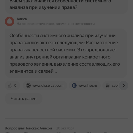
В чем заключаются особенности системного
анализа при изучении права?
Алиса
На основе источников, возможны неточности
Особенности системного анализа при изучении
права заключаются в следующем: Рассмотрение
права как целостной системы. Это предполагает
анализ внутренней организации конкретного
правового явления, выявление составляющих его
элементов и связей…
0
www.dissercat.com
www.hse.ru
cyberleninka.
Читать далее
Вопрос для Поиска с Алисой
20 октября