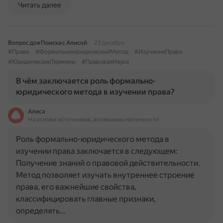
Читать далее
Вопрос для Поиска с Алисой
23 декабря
#Право
#ФормальноюридическийМетод
#ИзучениеПрава
#ЮридическиеТермины
#ПравоваяНаука
В чём заключается роль формально-
юридического метода в изучении права?
Алиса
На основе источников, возможны неточности
Роль формально-юридического метода в
изучении права заключается в следующем:
Получение знаний о правовой действительности.
Метод позволяет изучать внутреннее строение
права, его важнейшие свойства,
классифицировать главные признаки,
определять…