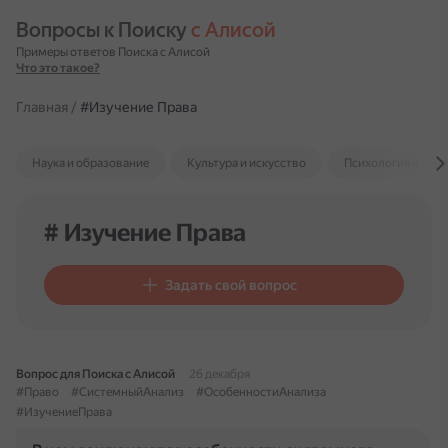
Вопросы к Поиску 
с Алисой
Примеры ответов Поиска с Алисой
Что это такое?
Главная
/
#Изучение Права
Наука и образование
Культура и искусство
Психология и отн
# Изучение Права
Задать свой вопрос
Вопрос для Поиска с Алисой
26 декабря
#Право
#СистемныйАнализ
#ОсобенностиАнализа
#ИзучениеПрава