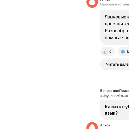
На основе источ
Языковые м
дополнител
Разнообраз
помогает к
0
i
Читать дале
Вопрос для Поиск
#ИзучениеЯзыка
Каких ютуб
язык?
Алиса