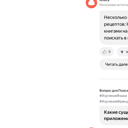
Алиса
На основе источ
Несколько 
рецептов: 
книгами на
поискать в
0
w
Читать дале
Вопрос для Поиск
#ИзучениеЯзыка
#ИзучениеФранц
Какие сущ
приложени