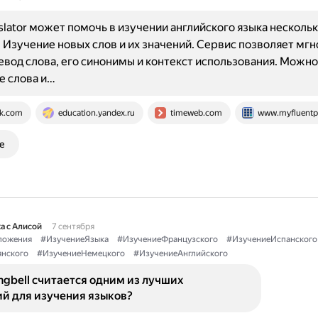
slator может помочь в изучении английского языка несколь
 Изучение новых слов и их значений. Сервис позволяет мг
евод слова, его синонимы и контекст использования. Можно
е слова и…
k.com
education.yandex.ru
timeweb.com
www.myfluentp
е
а с Алисой
7 сентября
ложения
#ИзучениеЯзыка
#ИзучениеФранцузского
#ИзучениеИспанского
нского
#ИзучениеНемецкого
#ИзучениеАнглийского
gbell считается одним из лучших
й для изучения языков?