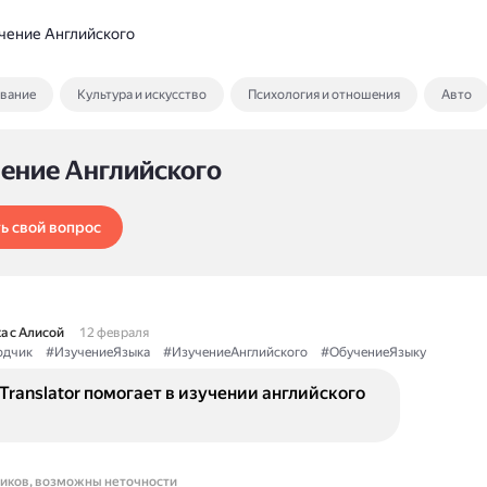
чение Английского
ование
Культура и искусство
Психология и отношения
Авто
чение Английского
ь свой вопрос
а с Алисой
12 февраля
одчик
#ИзучениеЯзыка
#ИзучениеАнглийского
#ОбучениеЯзыку
Translator помогает в изучении английского
ников, возможны неточности