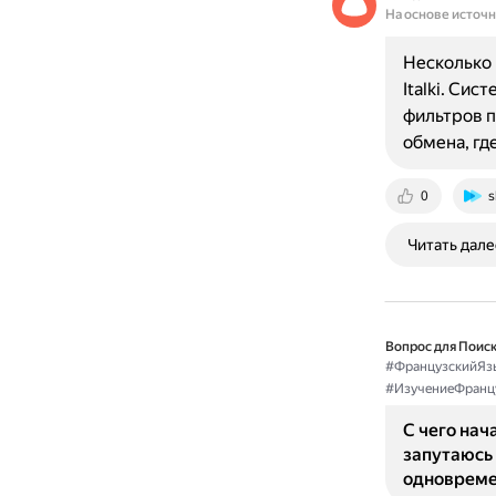
На основе источ
Несколько 
Italki. Си
фильтров п
обмена, гд
0
s
Читать дале
Вопрос для Поиск
#ФранцузскийЯз
#ИзучениеФранц
С чего нач
запутаюсь 
одновреме