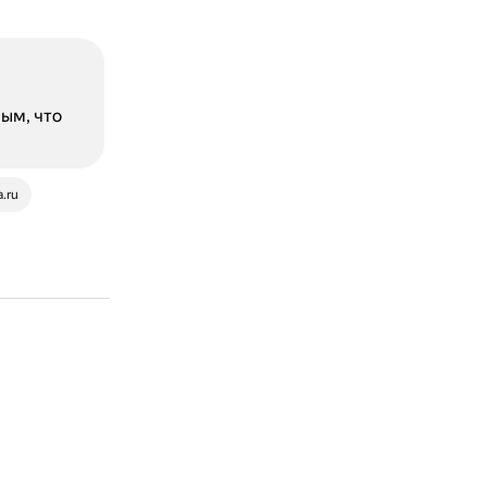
ым, что
.ru