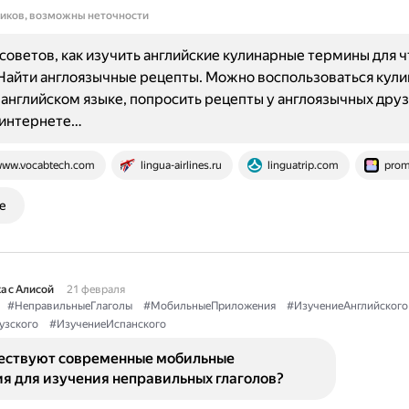
ников, возможны неточности
советов, как изучить английские кулинарные термины для 
Найти англоязычные рецепты. Можно воспользоваться кул
 английском языке, попросить рецепты у англоязычных друз
 интернете…
ww.vocabtech.com
lingua-airlines.ru
linguatrip.com
prom
е
а с Алисой
21 февраля
#НеправильныеГлаголы
#МобильныеПриложения
#ИзучениеАнглийского
узского
#ИзучениеИспанского
ествуют современные мобильные
я для изучения неправильных глаголов?