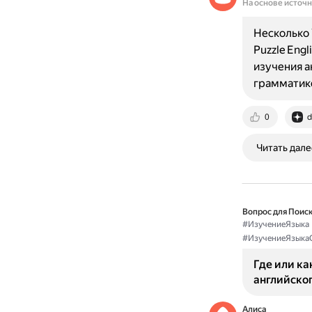
На основе источ
Несколько 
Puzzle Eng
изучения ан
грамматике
0
d
Читать дале
Вопрос для Поиск
#ИзучениеЯзыка
#ИзучениеЯзыка
Где или ка
английског
Алиса