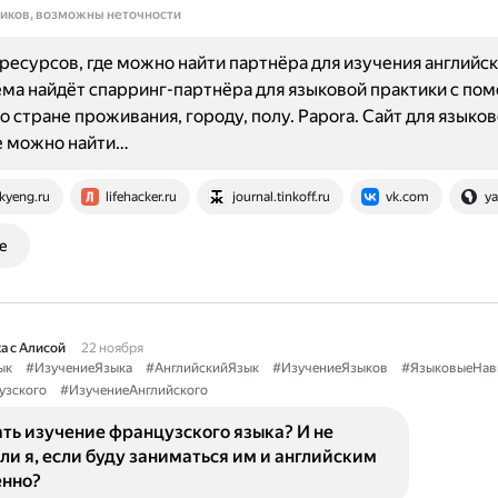
ников, возможны неточности
ресурсов, где можно найти партнёра для изучения английск
стема найдёт спарринг-партнёра для языковой практики с по
о стране проживания, городу, полу. Papora. Сайт для языко
е можно найти…
kyeng.ru
lifehacker.ru
journal.tinkoff.ru
vk.com
ya
е
а с Алисой
22 ноября
ык
#ИзучениеЯзыка
#АнглийскийЯзык
#ИзучениеЯзыков
#ЯзыковыеНав
узского
#ИзучениеАнглийского
ать изучение французского языка? И не
ли я, если буду заниматься им и английским
нно?