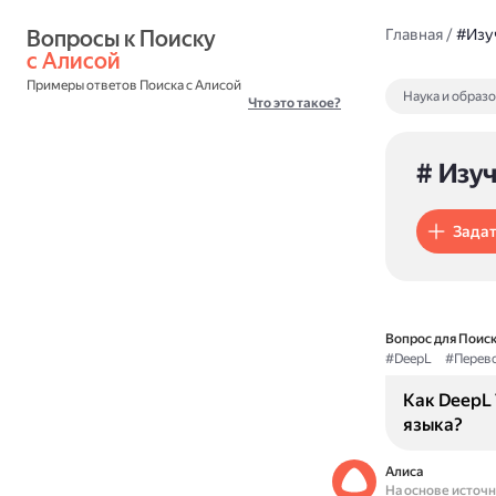
Вопросы к Поиску 
Главная
/
#Изу
с Алисой
Примеры ответов Поиска с Алисой
Наука и образ
Что это такое?
# Изу
Задат
Вопрос для Поиск
#DeepL
#Перев
Как DeepL 
языка?
Алиса
На основе источ