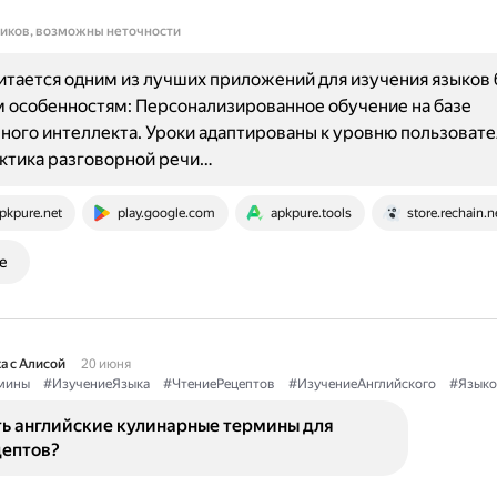
ников, возможны неточности
читается одним из лучших приложений для изучения языков
 особенностям: Персонализированное обучение на базе
ного интеллекта. Уроки адаптированы к уровню пользовател
ктика разговорной речи…
pkpure.net
play.google.com
apkpure.tools
store.rechain.
е
а с Алисой
20 июня
мины
#ИзучениеЯзыка
#ЧтениеРецептов
#ИзучениеАнглийского
#Языко
ть английские кулинарные термины для
цептов?