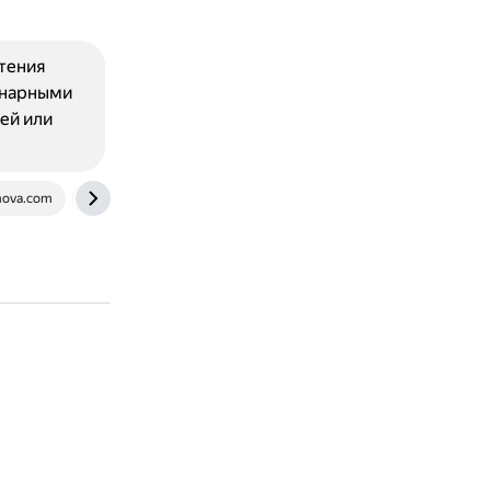
чтения
инарными
ей или
ova.com
www.youtube.com