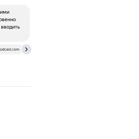
кими
новенно
 вводить
odcast.com
linguatrip.com