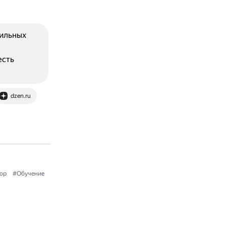
ильных
есть
dzen.ru
ор
#Обучение