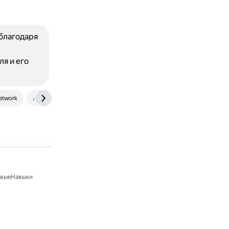
 благодаря
я и его
network
thejoai.com
выеНавыки