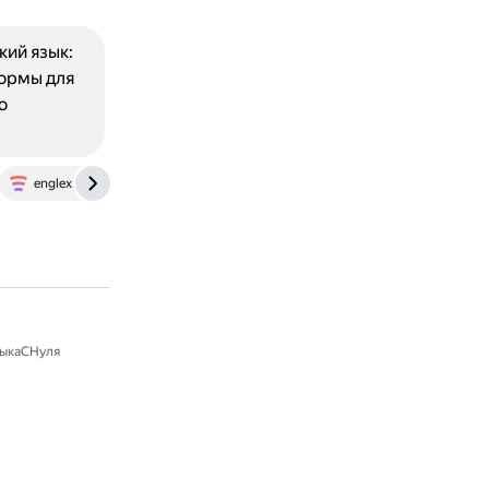
кий язык:
формы для
о
englex.ru
ыкаСНуля