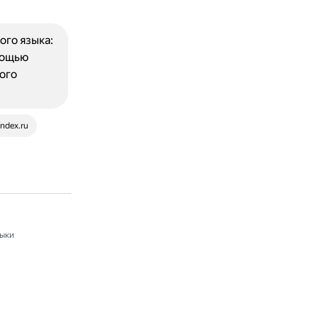
ого языка:
мощью
вого
ndex.ru
ыки