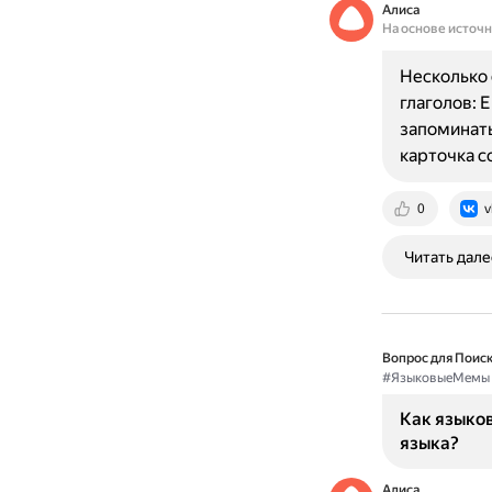
Алиса
На основе источ
Несколько
глаголов: E
запоминать
карточка 
0
v
Читать дале
Вопрос для Поиск
#ЯзыковыеМемы
Как языко
языка?
Алиса