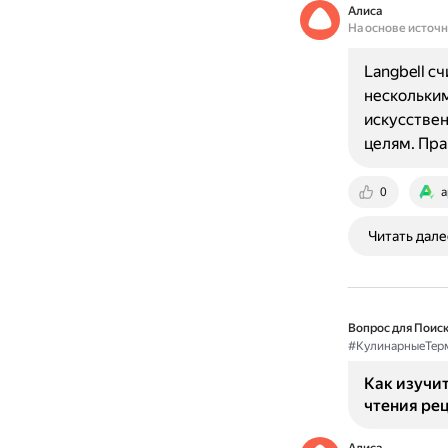
Алиса
На основе источ
Langbell с
нескольким
искусствен
целям. Пра
0
a
Читать дале
Вопрос для Поиск
#КулинарныеТер
Как изучи
чтения ре