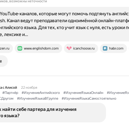
ников, возможны неточности
YouTube-каналов, которые могут помочь подтянуть английс
lish. Канал ведут преподаватели одноимённой онлайн-плат
глийского языка. Для тех, кто учит язык с нуля, есть уроки п
, лексике и…
zen.ru
www.englishdom.com
icanchoose.ru
habr.com
е
а с Алисой
22 ноября
#Партнёр
#ИзучениеАнглийского
#ИзучениеЯзыкаОнлайн
#ИзучениеЯз
СДругом
#ИзучениеЯзыкаВГруппе
#ИзучениеЯзыкаСамостоятельно
к найти себе партера для изучения
о языка?