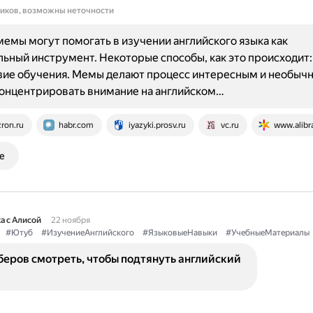
ников, возможны неточности
емы могут помогать в изучении английского языка как
ьный инструмент. Некоторые способы, как это происходит:
ие обучения. Мемы делают процесс интересным и необычн
онцентрировать внимание на английском…
zron.ru
habr.com
iyazyki.prosv.ru
vc.ru
www.alibra
е
а с Алисой
22 ноября
#Ютуб
#ИзучениеАнглийского
#ЯзыковыеНавыки
#УчебныеМатериалы
еров смотреть, чтобы подтянуть английский