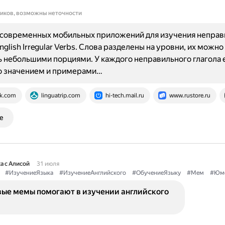
ников, возможны неточности
 современных мобильных приложений для изучения неправ
nglish Irregular Verbs. Слова разделены на уровни, их можно
 небольшими порциями. У каждого неправильного глагола 
со значением и примерами…
k.com
linguatrip.com
hi-tech.mail.ru
www.rustore.ru
е
а с Алисой
31 июля
#ИзучениеЯзыка
#ИзучениеАнглийского
#ОбучениеЯзыку
#Мем
#Юм
вые мемы помогают в изучении английского