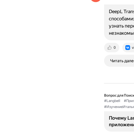
DeepL Tran
способами:
узнать пер
незнакомы
0
v
Читать дале
Вопрос для Поиск
#Langbell
#При
#ИзучениеИталья
Почему Lan
приложени