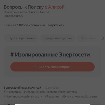
Вопросы к Поиску 
с Алисой
Примеры ответов Поиска с Алисой
Что это такое?
Главная
/
#Изолированные Энергосети
Наука и образование
Культура и искусство
Психология и отн
# Изолированные Энергосети
Задать свой вопрос
Вопрос для Поиска с Алисой
12 октября
#Энергетика
#ОбъединеннаяЭнергетическаяСистема
#ИзолированныеЭнергосети
#Различия
#ЭнергетическиеСистемы