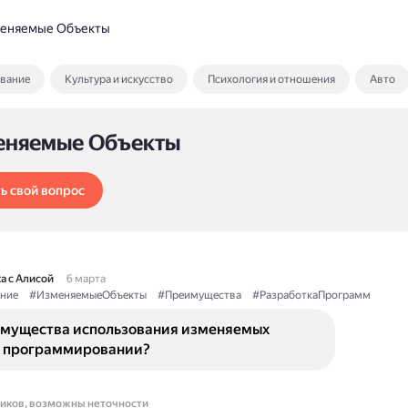
еняемые Объекты
ование
Культура и искусство
Психология и отношения
Авто
еняемые Объекты
ь свой вопрос
а с Алисой
6 марта
ние
#ИзменяемыеОбъекты
#Преимущества
#РазработкаПрограмм
имущества использования изменяемых
в программировании?
ников, возможны неточности