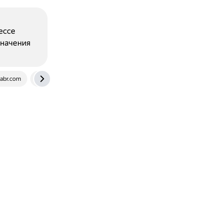
ессе
значения
abr.com
mksegment.ru