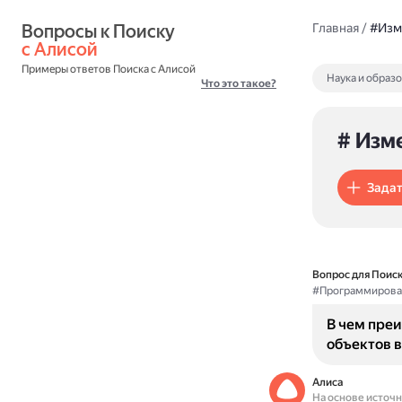
Вопросы к Поиску 
Главная
/
#Изм
с Алисой
Примеры ответов Поиска с Алисой
Наука и образ
Что это такое?
# Изм
Задат
Вопрос для Поиск
#Программирова
В чем пре
объектов 
Алиса
На основе источ