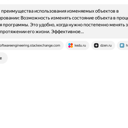
 преимущества использования изменяемых объектов в
овании: Возможность изменять состояние объекта в проц
 программы. Это удобно, когда нужно постепенно менять 
 протяжении его жизни. Эффективное…
oftwareengineering.stackexchange.com
kedu.ru
dzen.ru
h
е