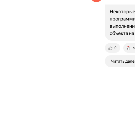
Некоторые
программир
выполнения
объекта на
0
s
Читать дале