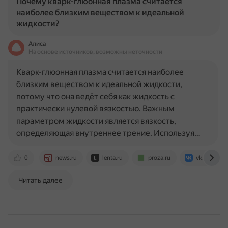
Почему кварк-глюонная плазма считается
наиболее близким веществом к идеальной
жидкости?
Алиса
На основе источников, возможны неточности
Кварк-глюонная плазма считается наиболее
близким веществом к идеальной жидкости,
потому что она ведёт себя как жидкость с
практически нулевой вязкостью. Важным
параметром жидкости является вязкость,
определяющая внутреннее трение. Используя…
0
news.ru
lenta.ru
proza.ru
vk.com
Читать далее