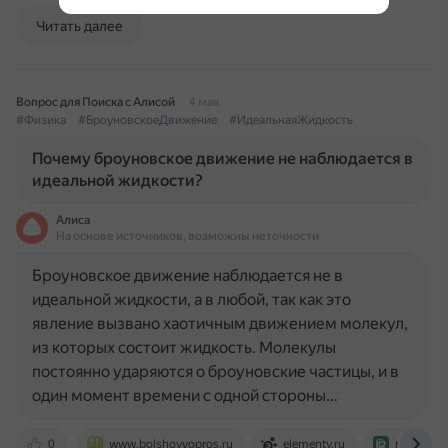
Читать далее
Вопрос для Поиска с Алисой
4 мая
#Физика
#БроуновскоеДвижение
#ИдеальнаяЖидкость
Почему броуновское движение не наблюдается в
идеальной жидкости?
Алиса
На основе источников, возможны неточности
Броуновское движение наблюдается не в
идеальной жидкости, а в любой, так как это
явление вызвано хаотичным движением молекул,
из которых состоит жидкость. Молекулы
постоянно ударяются о броуновские частицы, и в
один момент времени с одной стороны…
0
www.bolshoyvopros.ru
elementy.ru
reshak.ru