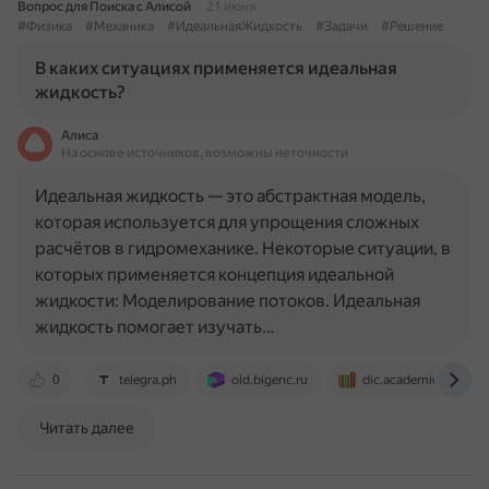
Вопрос для Поиска с Алисой
21 июня
#Физика
#Механика
#ИдеальнаяЖидкость
#Задачи
#Решение
В каких ситуациях применяется идеальная
жидкость?
Алиса
На основе источников, возможны неточности
Идеальная жидкость — это абстрактная модель,
которая используется для упрощения сложных
расчётов в гидромеханике. Некоторые ситуации, в
которых применяется концепция идеальной
жидкости: Моделирование потоков. Идеальная
жидкость помогает изучать…
0
telegra.ph
old.bigenc.ru
dic.academic.ru
Читать далее