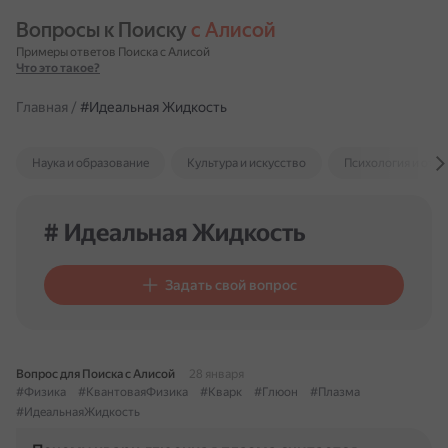
Вопросы к Поиску 
с Алисой
Примеры ответов Поиска с Алисой
Что это такое?
Главная
/
#Идеальная Жидкость
Наука и образование
Культура и искусство
Психология и отн
# Идеальная Жидкость
Задать свой вопрос
Вопрос для Поиска с Алисой
28 января
#Физика
#КвантоваяФизика
#Кварк
#Глюон
#Плазма
#ИдеальнаяЖидкость