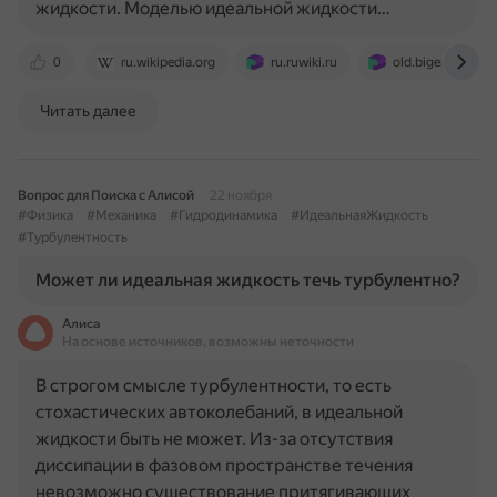
жидкости. Моделью идеальной жидкости…
0
ru.wikipedia.org
ru.ruwiki.ru
old.bigenc.ru
Читать далее
Вопрос для Поиска с Алисой
22 ноября
#Физика
#Механика
#Гидродинамика
#ИдеальнаяЖидкость
#Турбулентность
Может ли идеальная жидкость течь турбулентно?
Алиса
На основе источников, возможны неточности
В строгом смысле турбулентности, то есть
стохастических автоколебаний, в идеальной
жидкости быть не может. Из-за отсутствия
диссипации в фазовом пространстве течения
невозможно существование притягивающих