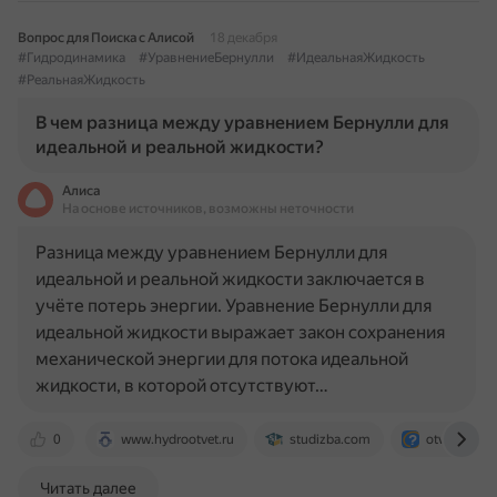
Вопрос для Поиска с Алисой
18 декабря
#Гидродинамика
#УравнениеБернулли
#ИдеальнаяЖидкость
#РеальнаяЖидкость
В чем разница между уравнением Бернулли для
идеальной и реальной жидкости?
Алиса
На основе источников, возможны неточности
Разница между уравнением Бернулли для
идеальной и реальной жидкости заключается в
учёте потерь энергии. Уравнение Бернулли для
идеальной жидкости выражает закон сохранения
механической энергии для потока идеальной
жидкости, в которой отсутствуют…
0
www.hydrootvet.ru
studizba.com
otvet.mail.r
Читать далее