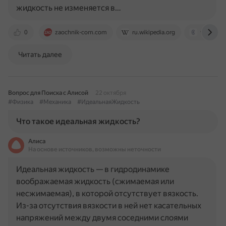
жидкость не изменяется в…
0
zaochnik-com.com
ru.wikipedia.org
www.high
Читать далее
Вопрос для Поиска с Алисой
22 октября
#Физика
#Механика
#ИдеальнаяЖидкость
Что такое идеальная жидкость?
Алиса
На основе источников, возможны неточности
Идеальная жидкость — в гидродинамике
воображаемая жидкость (сжимаемая или
несжимаемая), в которой отсутствует вязкость.
Из-за отсутствия вязкости в ней нет касательных
напряжений между двумя соседними слоями