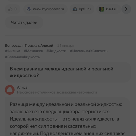
0
www.hydrootvet.ru
kpfu.ru
k-a-t.ru
h
Читать далее
Вопрос для Поиска с Алисой
21 января
#Физика
#Механика
#Жидкости
#ИдеальнаяЖидкость
#РеальнаяЖидкость
В чем разница между идеальной и реальной
жидкостью?
Алиса
На основе источников, возможны неточности
Разница между идеальной и реальной жидкостью
заключается в следующих характеристиках:
Идеальная жидкость — это невязкая жидкость, в
которой нет сил трения и касательных
напряжений. Под воздействием внешних сил такая