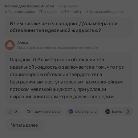
Вопрос для Поиска с Алисой
17 февраля
#Гидродинамика
#Парадокс
#Д'Аламбер
#ИдеальнаяЖидкость
В чем заключается парадокс Д'Аламбера при
обтекании тел идеальной жидкостью?
Алиса
На основе источников, возможны неточности
Парадокс Д’Аламбера при обтекании тел
идеальной жидкостью заключается в том, что при
стационарном обтекании твёрдого тела
безграничным поступательным прямолинейным
потоком невязкой жидкости, при условии
выравнивания параметров далеко впереди и…
0
ru.wikipedia.org
old.bigenc.ru
isg-konf.com
Читать далее