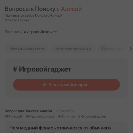
Вопросы к Поиску 
с Алисой
Примеры ответов Поиска с Алисой
Что это такое?
Главная
/
#Игровойгаджет
Наука и образование
Культура и искусство
Психология и отн
# Игровойгаджет
Задать свой вопрос
Вопрос для Поиска с Алисой
17 октября
#Minecraft
#Медныйфонарь
#Отличие
#Игровойгаджет
Чем медный фонарь отличается от обычного