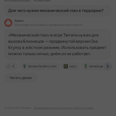
#Игровойпроцесс
#Геймплей
Для чего нужен механический глаз в террарии?
Алиса
На основе источников, возможны неточности
«Механический глаз» в игре Terraria нужен для
вызова Близнецов — продвинутой версии Ока
Ктулху в жёстком режиме. Использовать предмет
можно только ночью, днём он не работает.
0
terraria.fandom.com
cq.ru
terraria-game.fan
Читать далее
© 2026 ООО «Яндекс»
Пользовательское соглашение
Связаться с нами