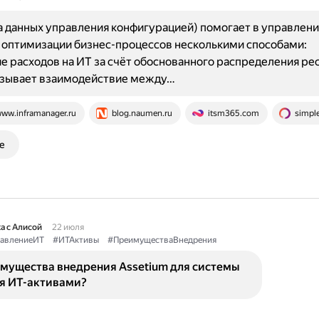
 данных управления конфигурацией) помогает в управлени
 оптимизации бизнес-процессов несколькими способами:
 расходов на ИТ за счёт обоснованного распределения ре
зывает взаимодействие между…
ww.inframanager.ru
blog.naumen.ru
itsm365.com
simpl
е
а с Алисой
22 июля
авлениеИТ
#ИТАктивы
#ПреимуществаВнедрения
имущества внедрения Assetium для системы
я ИТ-активами?