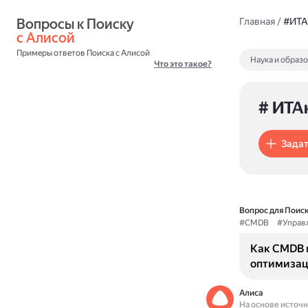
Вопросы к Поиску 
Главная
/
#ИТА
с Алисой
Примеры ответов Поиска с Алисой
Наука и образ
Что это такое?
# ИТА
Задат
Вопрос для Поиск
#CMDB
#Управ
Как CMDB 
оптимизац
Алиса
На основе источ