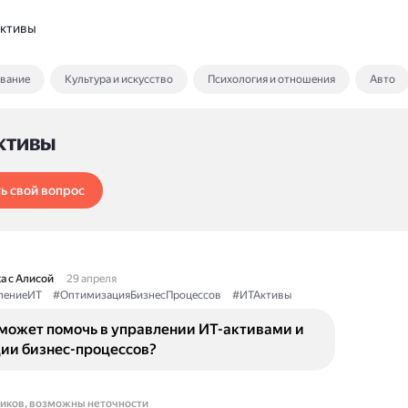
ктивы
ование
Культура и искусство
Психология и отношения
Авто
ктивы
ь свой вопрос
а с Алисой
29 апреля
лениеИТ
#ОптимизацияБизнесПроцессов
#ИТАктивы
может помочь в управлении ИТ-активами и
ии бизнес-процессов?
ников, возможны неточности