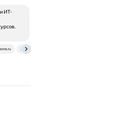
и ИТ-
сурсов.
eone.ru
it-guild.com