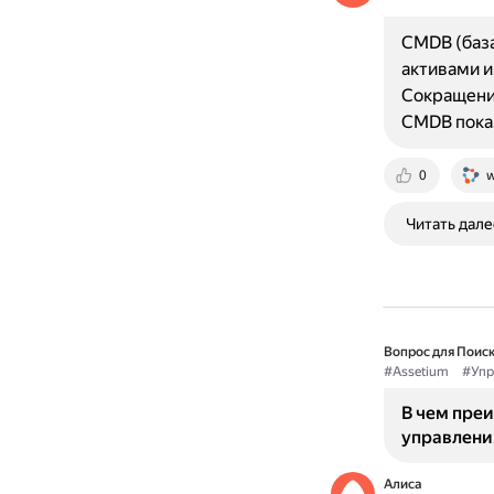
CMDB (база
активами и
Сокращение
CMDB пока
0
w
Читать дале
Вопрос для Поиск
#Assetium
#Упр
В чем пре
управлени
Алиса