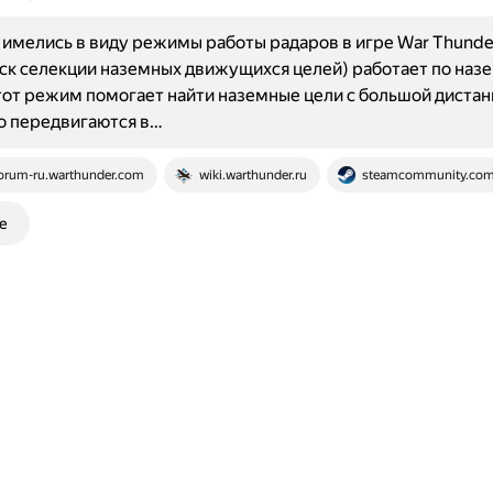
имелись в виду режимы работы радаров в игре War Thunde
к селекции наземных движущихся целей) работает по наз
тот режим помогает найти наземные цели с большой дистан
о передвигаются в…
orum-ru.warthunder.com
wiki.warthunder.ru
steamcommunity.co
е