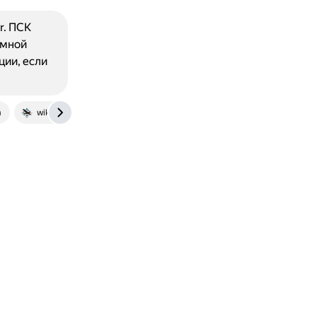
r. ПСК
емной
ции, если
m
wiki.warthunder.ru
dzen.ru