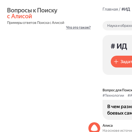
Вопросы к Поиску 
Главная
/
#ИД
с Алисой
Примеры ответов Поиска с Алисой
Наука и образ
Что это такое?
# ИД
Задат
Вопрос для Поиск
#Технологии
#А
В чем раз
боевых са
Алиса
На основе источ