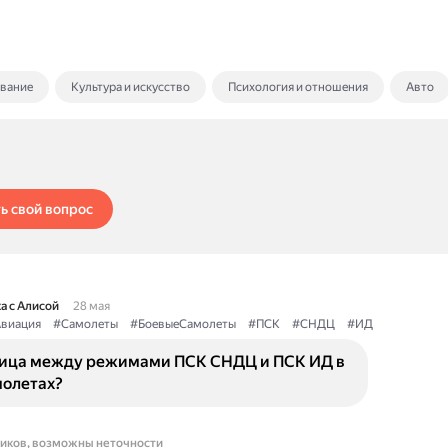
ование
Культура и искусство
Психология и отношения
Авто
ь свой вопрос
а с Алисой
28 мая
виация
#Самолеты
#БоевыеСамолеты
#ПСК
#СНДЦ
#ИД
ница между режимами ПСК СНДЦ и ПСК ИД в
молетах?
ников, возможны неточности