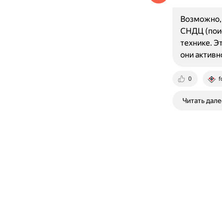
Возможно, 
СНДЦ (поис
технике. Э
они активн
0
f
Читать дале