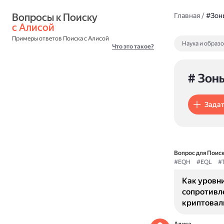
Вопросы к Поиску 
Главная
/
#Зон
с Алисой
Примеры ответов Поиска с Алисой
Наука и образ
Что это такое?
# Зон
Задат
Вопрос для Поиск
#EQH
#EQL
#
Как уровн
сопротивл
криптовал