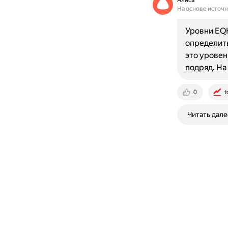
Алиса
На основе источ
Уровни EQ
определить
это уровен
подряд. На
0
t
Читать дале