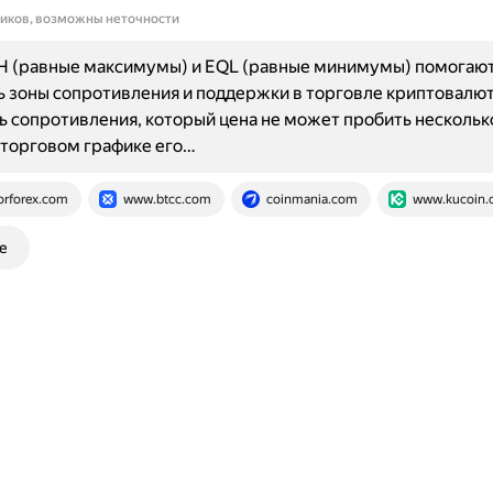
ников, возможны неточности
H (равные максимумы) и EQL (равные минимумы) помогаю
 зоны сопротивления и поддержки в торговле криптовалю
ь сопротивления, который цена не может пробить нескольк
 торговом графике его…
orforex.com
www.btcc.com
coinmania.com
www.kucoin.
е