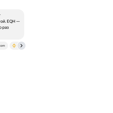
т
той. EQH —
о раз
com
www.binance.com