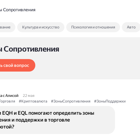
ы Сопротивления
ование
Культура и искусство
Психология и отношения
Авто
ы Сопротивления
ь свой вопрос
а с Алисой
22 мая
Торговля
#Криптовалюта
#ЗоныСопротивления
#ЗоныПоддержки
и EQH и EQL помогают определить зоны
ения и поддержки в торговле
ютой?