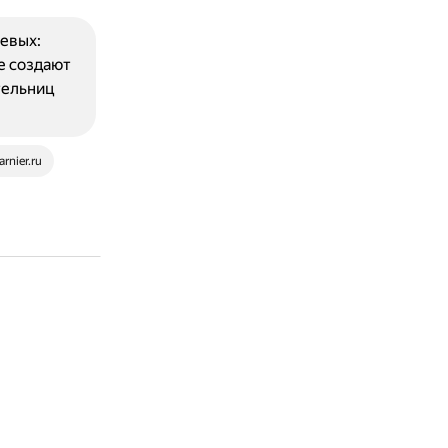
евых:
е создают
тельниц
rnier.ru