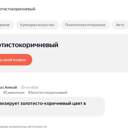
отистокоричневый
ование
Культура и искусство
Психология и отношения
Авто
отистокоричневый
ь свой вопрос
а с Алисой
20 октября
#Символизм
#Золотистокоричневый
лизирует золотисто-коричневый цвет в
ников, возможны неточности