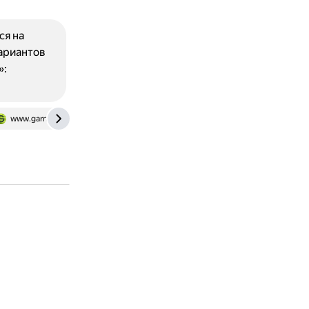
ся на
вариантов
»:
www.garnier.ru
www.loreal-paris.ru