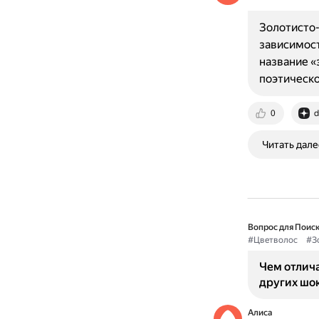
Золотисто-
зависимост
название «
поэтическ
0
d
Читать дале
Вопрос для Поиск
#Цветволос
#З
Чем отлича
других шо
Алиса