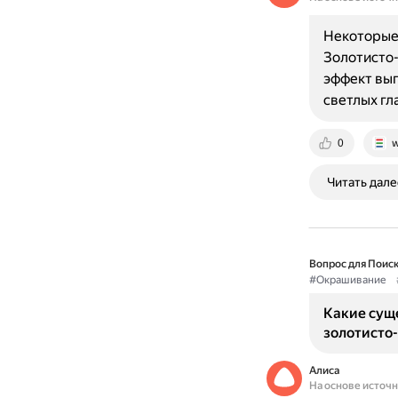
Некоторые 
Золотисто-
эффект выг
светлых гл
0
w
Читать дале
Вопрос для Поиск
#Окрашивание
Какие сущ
золотисто
Алиса
На основе источ