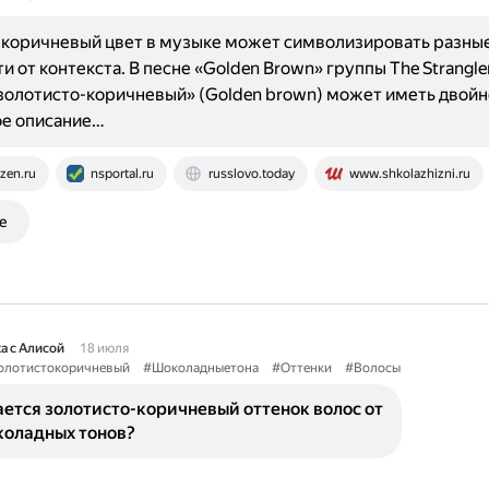
коричневый цвет в музыке может символизировать разные
и от контекста. В песне «Golden Brown» группы The Strangle
золотисто-коричневый» (Golden brown) может иметь двойн
ое описание…
zen.ru
nsportal.ru
russlovo.today
www.shkolazhizni.ru
е
а с Алисой
18 июля
олотистокоричневый
#Шоколадныетона
#Оттенки
#Волосы
ется золотисто-коричневый оттенок волос от
коладных тонов?