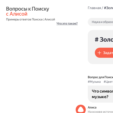
Вопросы к Поиску 
Главная
/
#Зол
с Алисой
Примеры ответов Поиска с Алисой
Наука и образ
Что это такое?
# Зол
Задат
Вопрос для Поиск
#Музыка
#Цвет
Что симво
музыке?
Алиса
На основе источ