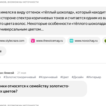
ников, возможны неточности
имелся в виду оттенок «тёплый шоколад», который находит
 стороне спектра коричневых тонов и считается одним из 
о цвета волос. Некоторые особенности «тёплого шоколада
 универсальным цветом…
ww.stylecraze.com
www.thevoicemag.ru
www.novochag.ru
е
а с Алисой
21 мая
и
#Золотистокоричневый
#Коричневый
#Цвет
#Дизайн
#Интерьер
нки относятся к семейству золотисто-
х цветов?
ников, возможны неточности