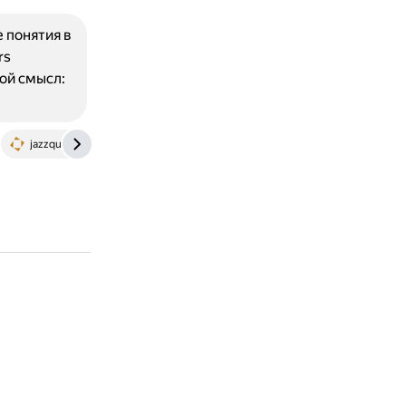
 понятия в
rs
ой смысл:
jazzquad.ru