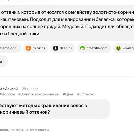
оттенки, которые относятся к семейству золотисто-коричн
каштановый. Подходит для мелирования и балаяжа, которы
оревших на солнце прядей. Медовый. Подходит для облада
аз и бледной кожи…
hatcolor.ru
m.ok.ru
dzen.ru
creazilla.com
www.ga
е
а с Алисой
29 января
#Волосы
#Золотистокоричневый
#Цвет
#Оттенок
ествуют методы окрашивания волос в
-коричневый оттенок?
ников, возможны неточности