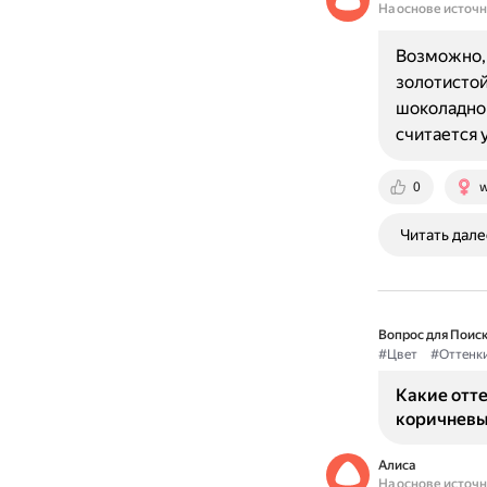
На основе источ
Возможно, 
золотистой
шоколадног
считается
0
w
Читать дале
Вопрос для Поиск
#Цвет
#Оттенк
Какие отте
коричневы
Алиса
На основе источ