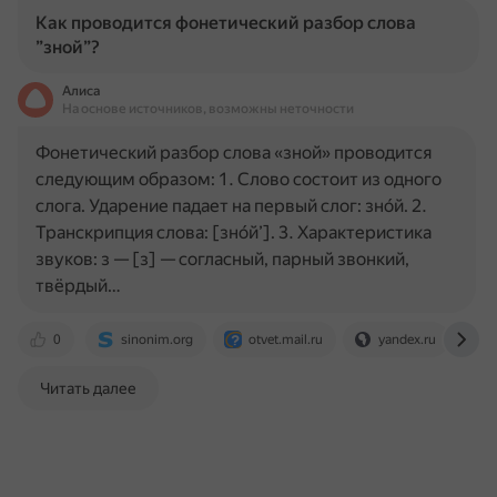
Как проводится фонетический разбор слова
”зной”?
Алиса
На основе источников, возможны неточности
Фонетический разбор слова «зной» проводится
следующим образом: 1. Слово состоит из одного
слога. Ударение падает на первый слог: зно́й. 2.
Транскрипция слова: [зно́й’]. 3. Характеристика
звуков: з — [з] — согласный, парный звонкий,
твёрдый…
0
sinonim.org
otvet.mail.ru
yandex.ru
Читать далее