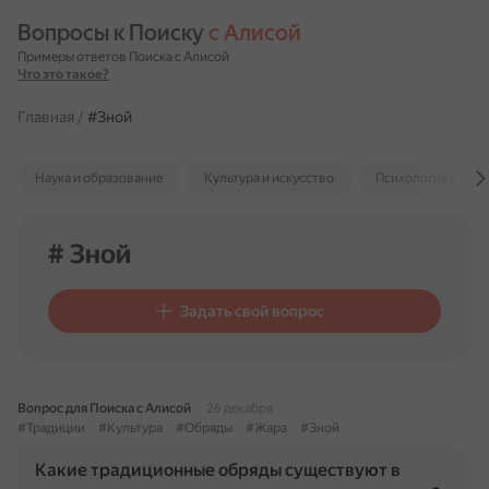
Вопросы к Поиску 
с Алисой
Примеры ответов Поиска с Алисой
Что это такое?
Главная
/
#Зной
Наука и образование
Культура и искусство
Психология и отн
# Зной
Задать свой вопрос
Вопрос для Поиска с Алисой
26 декабря
#Традиции
#Культура
#Обряды
#Жара
#Зной
Какие традиционные обряды существуют в