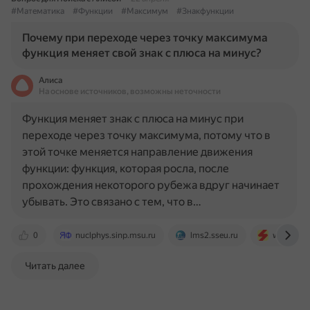
#Математика
#Функции
#Максимум
#Знакфункции
Почему при переходе через точку максимума
функция меняет свой знак с плюса на минус?
Алиса
На основе источников, возможны неточности
Функция меняет знак с плюса на минус при
переходе через точку максимума, потому что в
этой точке меняется направление движения
функции: функция, которая росла, после
прохождения некоторого рубежа вдруг начинает
убывать. Это связано с тем, что в…
0
nuclphys.sinp.msu.ru
lms2.sseu.ru
www.math
Читать далее