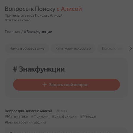
Вопросы к Поиску 
с Алисой
Примеры ответов Поиска с Алисой
Что это такое?
Главная
/
#Знакфункции
Наука и образование
Культура и искусство
Психология и отн
# Знакфункции
Задать свой вопрос
Вопрос для Поиска с Алисой
20 мая
#Математика
#Функции
#Знакфункции
#Методы
#Безпостроенияграфика