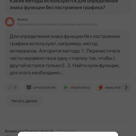
Какие методы используются для определения
знака функции без построения графика?
Алиса
На основе источников, возможны неточности
Для определения знака функции без построения
графика используют, например, метод
интервалов. Алгоритм метода: 1. Перенести все
части неравенства в одну сторону так, чтобы с
другой остался только 0. 2. Найти нули функции,
для этого необходимо…
0
umschool.net
skysmart.ru
www.mathprofi.ru
Читать далее
Вопрос для Поиска с Алисой
25 декабря