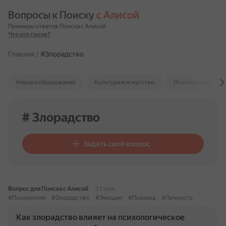
Вопросы к Поиску 
с Алисой
Примеры ответов Поиска с Алисой
Что это такое?
Главная
/
#Злорадство
Наука и образование
Культура и искусство
Психология и отн
# Злорадство
Задать свой вопрос
Вопрос для Поиска с Алисой
21 мая
#Психология
#Злорадство
#Эмоции
#Психика
#Личность
Как злорадство влияет на психологическое