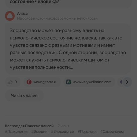
состояние человека?
Алиса
На основе источников, возможны неточности
Злорадство может по-разному влиять на
психологическое состояние человека, так как это
чувство связано с разными мотивами и имеет
разные последствия. С одной стороны, злорадство
может служить психологическим щитом от
чувства неполноценности…
0
www.gazeta.ru
www.verywellmind.com
5pris
Читать далее
Вопрос для Поиска с Алисой
7 июня
#Психология
#Эмоции
#Злорадство
#Признаки
#Самоанализ