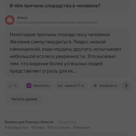
В чём причина злорадства в человеке?
Алиса
На основе источников, возможны неточности
Некоторые причины злорадства у человека:
Желание самоутвердиться. Люди с низкой
самооценкой, видя неудачу другого, испытывают
небольшой всплеск уверенности. Это вызвано
тем, что видение более успешных людей
представляет угрозу для их…
0
heroine.ru
www.b17.ru
brodude.ru
ru
Читать далее
Вопрос для Поиска с Алисой
16 декабря
#Злорадство
#Этика
#Психология
#Эмоции