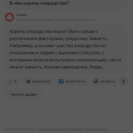
В чём корень злорадства?
Алиса
На основе источников, возможны неточности
Корень злорадства может быть связан с
различными факторами, среди них: Зависть.
Например, в основе чувства злорадства по
отношению к людям с высоким статусом, с
которыми можно испытывать конкуренцию, часто
лежит зависть. Низкая самооценка. Люди…
0
kartaslov.ru
otvet.mail.ru
yandex.ru
w
Читать далее
© 2026 ООО «Яндекс»
Пользовательское соглашение
Связаться с нами