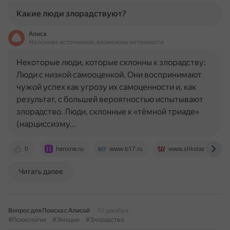
Какие люди злорадствуют?
Алиса
На основе источников, возможны неточности
Некоторые люди, которые склонны к злорадству:
Люди с низкой самооценкой. Они воспринимают
чужой успех как угрозу их самоценности и, как
результат, с большей вероятностью испытывают
злорадство. Люди, склонные к «тёмной триаде»
(нарциссизму…
0
heroine.ru
www.b17.ru
www.shkolazhizni.ru
Читать далее
Вопрос для Поиска с Алисой
10 декабря
#Психология
#Эмоции
#Злорадство