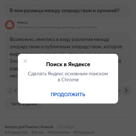
В чем разница между злорадством и иронией?
Алиса
На основе источников, возможны неточности
Возможно, имелись в виду различия между
злорадством и публичным злорадством, которое
выражается в насмешке, иронии или сарказме.
Злорадство — чувство удовлетворения, злобной
Поиск в Яндексе
радости, которое испытывают при неудаче или
Сделать Яндекс основным поиском
несчастье кого-либо другого…
в Сhrome
0
www.youtube.com
2.psyfactor.org
otvet.mail.
ПРОДОЛЖИТЬ
Читать далее
Вопрос для Поиска с Алисой
22 ноября
#Злорадство
#Этика
#Психология
#Поведение