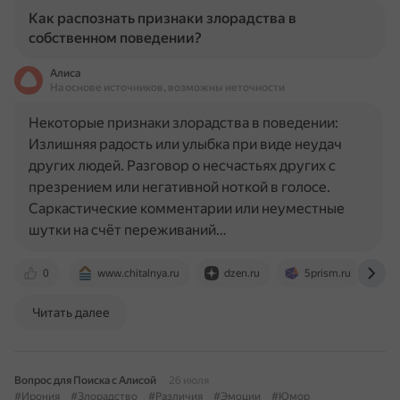
Как распознать признаки злорадства в
собственном поведении?
Алиса
На основе источников, возможны неточности
Некоторые признаки злорадства в поведении:
Излишняя радость или улыбка при виде неудач
других людей. Разговор о несчастьях других с
презрением или негативной ноткой в голосе.
Саркастические комментарии или неуместные
шутки на счёт переживаний…
0
www.chitalnya.ru
dzen.ru
5prism.ru
Читать далее
Вопрос для Поиска с Алисой
26 июля
#Ирония
#Злорадство
#Различия
#Эмоции
#Юмор