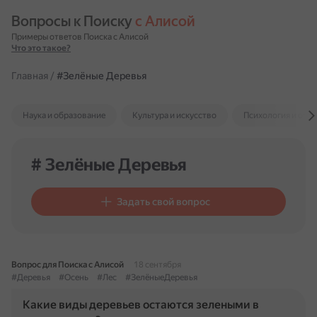
Вопросы к Поиску 
с Алисой
Примеры ответов Поиска с Алисой
Что это такое?
Главная
/
#Зелёные Деревья
Наука и образование
Культура и искусство
Психология и отн
# Зелёные Деревья
Задать свой вопрос
Вопрос для Поиска с Алисой
18 сентября
#Деревья
#Осень
#Лес
#ЗелёныеДеревья
Какие виды деревьев остаются зелеными в