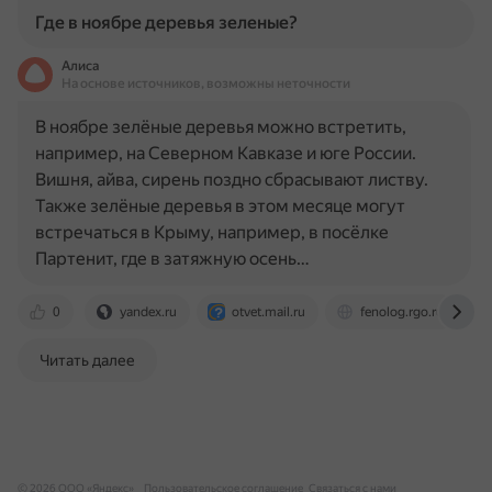
Где в ноябре деревья зеленые?
Алиса
На основе источников, возможны неточности
В ноябре зелёные деревья можно встретить,
например, на Северном Кавказе и юге России.
Вишня, айва, сирень поздно сбрасывают листву.
Также зелёные деревья в этом месяце могут
встречаться в Крыму, например, в посёлке
Партенит, где в затяжную осень…
0
yandex.ru
otvet.mail.ru
fenolog.rgo.ru
Читать далее
© 2026 ООО «Яндекс»
Пользовательское соглашение
Связаться с нами