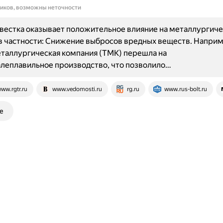
ников, возможны неточности
вестка оказывает положительное влияние на металлургич
в частности: Снижение выбросов вредных веществ. Наприм
таллургическая компания (ТМК) перешла на
леплавильное производство, что позволило…
ww.rgtr.ru
www.vedomosti.ru
rg.ru
www.rus-bolt.ru
е