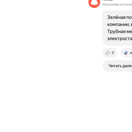
На основе источ
Зелёная по
компании, 
Трубная ме
электроста
0
w
Читать дале