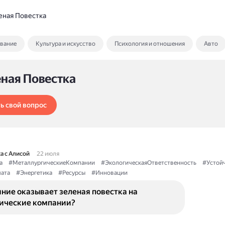
еная Повестка
ование
Культура и искусство
Психология и отношения
Авто
еная Повестка
ь свой вопрос
а с Алисой
22 июля
а
#МеталлургическиеКомпании
#ЭкологическаяОтветственность
#Устой
ата
#Энергетика
#Ресурсы
#Инновации
ние оказывает зеленая повестка на
ические компании?