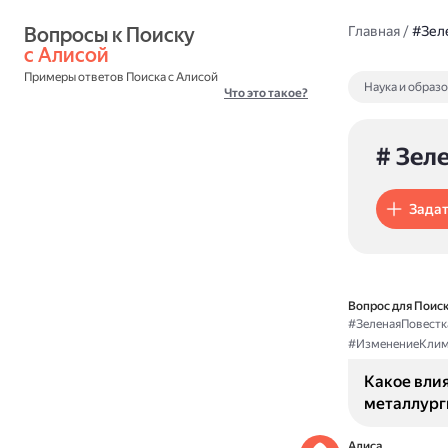
Вопросы к Поиску 
Главная
/
#Зел
с Алисой
Примеры ответов Поиска с Алисой
Наука и образ
Что это такое?
# Зел
Задат
Вопрос для Поиск
#ЗеленаяПовестк
#ИзменениеКлим
Какое влия
металлург
Алиса