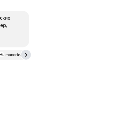
еские
ер,
monocle.ru