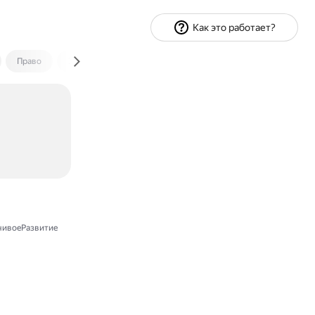
Как это работает?
Право
Экономика и финансы
Путешествия
Спорт
чивоеРазвитие