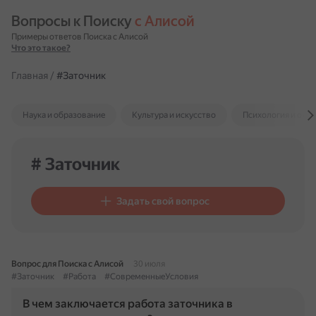
Вопросы к Поиску 
с Алисой
Примеры ответов Поиска с Алисой
Что это такое?
Главная
/
#Заточник
Наука и образование
Культура и искусство
Психология и отн
# Заточник
Задать свой вопрос
Вопрос для Поиска с Алисой
30 июля
#Заточник
#Работа
#СовременныеУсловия
В чем заключается работа заточника в