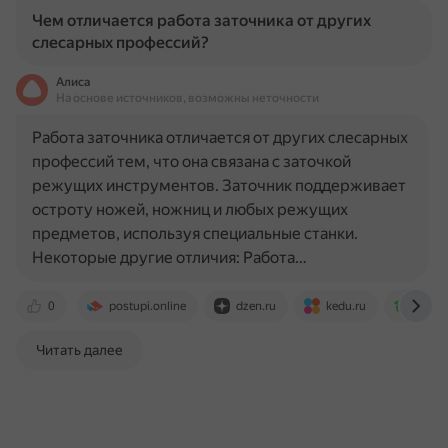
Чем отличается работа заточника от других
слесарных профессий?
Алиса
На основе источников, возможны неточности
Работа заточника отличается от других слесарных
профессий тем, что она связана с заточкой
режущих инструментов. Заточник поддерживает
остроту ножей, ножниц и любых режущих
предметов, используя специальные станки.
Некоторые другие отличия: Работа…
0
postupi.online
dzen.ru
kedu.ru
prover
Читать далее