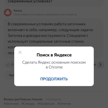
современных условиях?
Алиса
На основе источников, возможны неточности
В современных условиях работа заточника
включает в себя, например, следующие задачи:
Заточка и доводка инструмента. Специалист
использует специальные заточные станки,
которые позволяют восстанавливать остроту
лезвий и режущих кромок. В процессе…
Поиск в Яндексе
Сделать Яндекс основным поиском
0
postupi.online
ncpo.ru
metalloobrabotka.ru
в Сhrome
Читать далее
ПРОДОЛЖИТЬ
Вопрос для Поиска с Алисой
14 февраля
#Заточник
#Слесарь
#Профессии
#Отличие