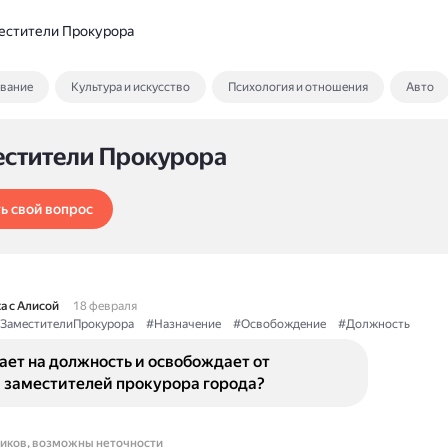
естители Прокурора
ование
Культура и искусство
Психология и отношения
Авто
естители Прокурора
ь свой вопрос
а с Алисой
18 февраля
ЗаместителиПрокурора
#Назначение
#Освобождение
#Должность
ает на должность и освобождает от
 заместителей прокурора города?
ников, возможны неточности