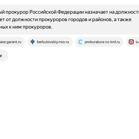
й прокурор Российской Федерации назначает на должност
т от должности прокуроров городов и районов, а также
ых к ним прокуроров.
ase.garant.ru
berkutovskiy.nso.ru
prokuratura-zo-krd.ru
su
е