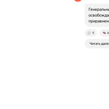
Генеральны
освобождае
приравненн
0
b
Читать дале