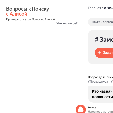
Вопросы к Поиску 
Главная
/
#Зам
с Алисой
Примеры ответов Поиска с Алисой
Наука и образ
Что это такое?
# Зам
Задат
Вопрос для Поиск
#Прокуратура
#
Кто назнач
должности
Алиса
На основе источ