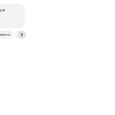
ь и
dact.ru
normativ.kontur.ru