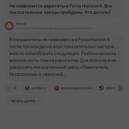
Не появляются раритеты в Forza Horizon 4. Все
показательные заезды пройдены. Что делать?
Алиса
На основе источников, возможны неточности
Если раритеты не появляются в Forza Horizon 4
после прохождения всех показательных заездов,
можно попробовать следующее: Разблокировать
возможность поиска раритетов. Для этого нужно
завершить показательный заезд «Повелитель
бездорожья» в северной…
0
yandex.ru
www.playground.ru
steamcommuni
Читать далее