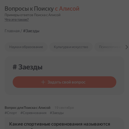
Вопросы к Поиску 
с Алисой
Примеры ответов Поиска с Алисой
Что это такое?
Главная
/
#Заезды
Наука и образование
Культура и искусство
Психология и отн
# Заезды
Задать свой вопрос
Вопрос для Поиска с Алисой
19 сентября
#Спорт
#Соревнования
#Заезды
Какие спортивные соревнования называются