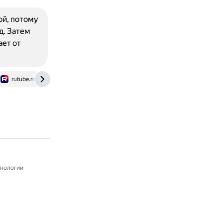
ой, потому
д. Затем
ает от
rutube.ru
нологии