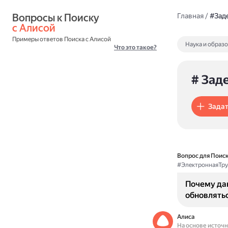
Вопросы к Поиску 
Главная
/
#Зад
с Алисой
Примеры ответов Поиска с Алисой
Наука и образ
Что это такое?
# Зад
Задат
Вопрос для Поиск
#ЭлектроннаяТру
Почему да
обновлять
Алиса
На основе источ