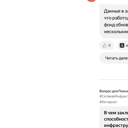
Данные в э
что работо
фонд обнов
нескольких
0
a
Читать дале
Вопрос для Поиск
#СетеваяИнфраст
#Интернет
В чем зак
способност
инфрастру