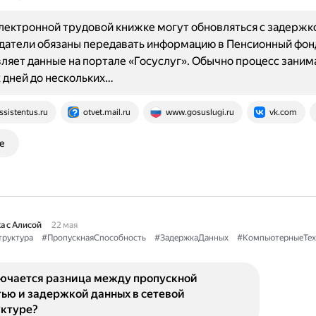
лектронной трудовой книжке могут обновляться с задержк
датели обязаны передавать информацию в Пенсионный фон
ляет данные на портале «Госуслуг». Обычно процесс заним
 дней до нескольких…
ssistentus.ru
otvet.mail.ru
www.gosuslugi.ru
vk.com
е
а с Алисой
22 мая
руктура
#ПропускнаяСпособность
#ЗадержкаДанных
#КомпьютерныеТех
лючается разница между пропускной
ью и задержкой данных в сетевой
ктуре?