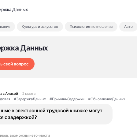
ержка Данных
ование
Культура и искусство
Психология и отношения
Авто
ержка Данных
ь свой вопрос
а с Алисой
2 марта
довая
#ЗадержкаДанных
#ПричиныЗадержки
#ОбновлениеДанных
нные в электронной трудовой книжке могут
ся с задержкой?
ников, возможны неточности