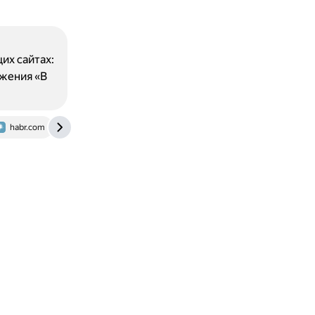
их сайтах:
ожения «В
habr.com
www.sportsdata.ag
vk.com
skillbox.ru