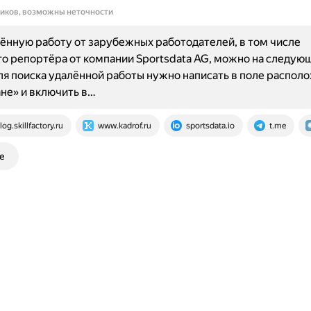
ников, возможны неточности
ённую работу от зарубежных работодателей, в том числе
о репортёра от компании Sportsdata AG, можно на следующ
Для поиска удалённой работы нужно написать в поле распол
не» и включить в…
log.skillfactory.ru
www.kadrof.ru
sportsdata.io
t.me
е