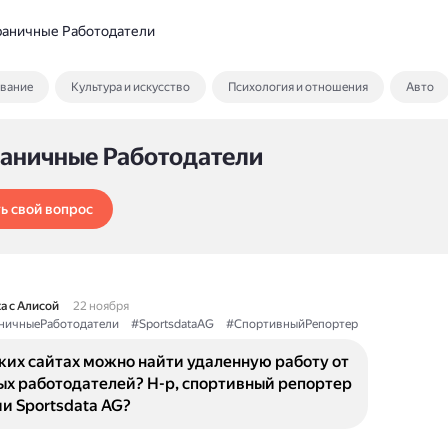
раничные Работодатели
ование
Культура и искусство
Психология и отношения
Авто
раничные Работодатели
ь свой вопрос
а с Алисой
22 ноября
ничныеРаботодатели
#SportsdataAG
#СпортивныйРепортер
аких сайтах можно найти удаленную работу от
ых работодателей? Н-р, спортивный репортер
и Sportsdata AG?