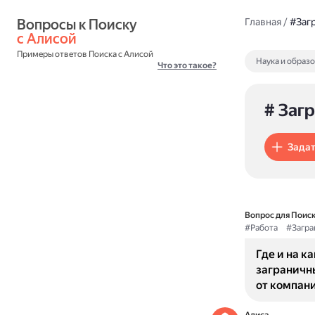
Вопросы к Поиску 
Главная
/
#Заг
с Алисой
Примеры ответов Поиска с Алисой
Наука и образ
Что это такое?
# Заг
Задат
Вопрос для Поиск
#Работа
#Загра
Где и на к
заграничн
от компани