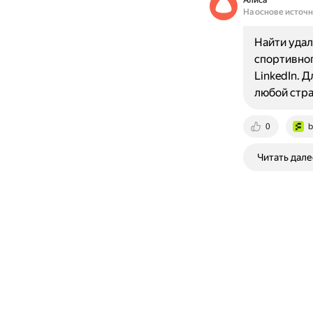
Алиса
На основе источ
Найти удал
спортивног
LinkedIn. 
любой стра
0
b
Читать дале