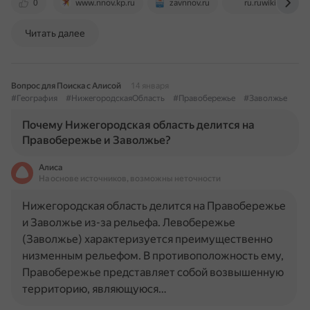
0
www.nnov.kp.ru
zavnnov.ru
ru.ruwiki.ru
Читать далее
Вопрос для Поиска с Алисой
14 января
#География
#НижегородскаяОбласть
#Правобережье
#Заволжье
Почему Нижегородская область делится на
Правобережье и Заволжье?
Алиса
На основе источников, возможны неточности
Нижегородская область делится на Правобережье
и Заволжье из-за рельефа. Левобережье
(Заволжье) характеризуется преимущественно
низменным рельефом. В противоположность ему,
Правобережье представляет собой возвышенную
территорию, являющуюся…