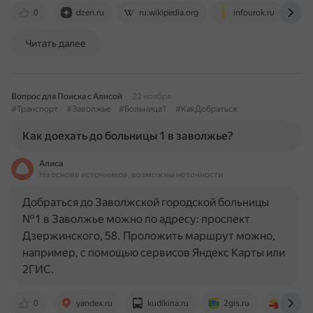
0
dzen.ru
ru.wikipedia.org
infourok.ru
Читать далее
Вопрос для Поиска с Алисой
22 ноября
#Транспорт
#Заволжье
#Больница1
#КакДобраться
Как доехать до больницы 1 в заволжье?
Алиса
На основе источников, возможны неточности
Добраться до Заволжской городской больницы
№1 в Заволжье можно по адресу: проспект
Дзержинского, 58. Проложить маршрут можно,
например, с помощью сервисов Яндекс Карты или
2ГИС.
0
yandex.ru
kudikina.ru
2gis.ru
rasp.ya