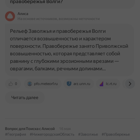
правобережья Волги?
Алиса
На основе источников, возможны неточности
Рельеф Заволжья и правобережья Волги
отличается возвышенностью и характером
поверхности. Правобережье занято Приволжской
возвышенностью, которая представляет собой
равнину с глубокими эрозионными врезами —
оврагами, балками, речными долинами…
0
pfo.meteorf.ru
arz.unn.ru
lc.rt.ru
info
Читать далее
Вопрос для Поиска с Алисой
16 мая
#География
#НижегородскаяОбласть
#Заволжье
#Правобережье