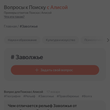
Вопросы к Поиску 
с Алисой
Примеры ответов Поиска с Алисой
Что это такое?
Главная
/
#Заволжье
Наука и образование
Культура и искусство
Психология и отн
# Заволжье
Задать свой вопрос
Вопрос для Поиска с Алисой
17 января
#География
#Рельеф
#Заволжье
#Правобережье
#Волга
Чем отличается рельеф Заволжья от