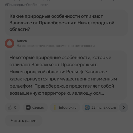
#ПриродныеОсобенности
Какие природные особенности отличают
Заволжье от Правобережья в Нижегородской
области?
Алиса
На основе источников, возможны неточности
Некоторые природные особенности, которые
отличают Заволжье от Правобережья в
Нижегородской области: Рельеф. Заволжье
характеризуется преимущественно низменным
рельефом. Правобережье представляет собой
возвышенную территорию, являющуюся…
0
dzen.ru
infourok.ru
52.mchs.gov.ru
o
Читать далее