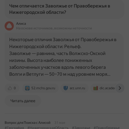
Чем отличается Заволжье от Правобережья в
Нижегородской области?
Алиса
На основе источников, возможны неточности
Некоторые отличия Заволжья от Правобережья в
Нижегородской области: Рельеф.
Заволжье — равнина, часть Волжско-Окской
низины. Высота наиболее пониженных
заболоченных участков вдоль левого берега
Волги и Ветлуги — 50–70 м над уровнем моря…
0
52.mchs.gov.ru
arz.unn.ru
dic.academic.ru
Читать далее
Вопрос для Поиска с Алисой
31 мая
#География
#НижегородскаяОбласть
#Заволжье
#Правобережье