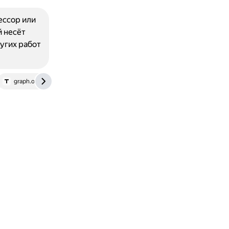
ессор или
 несёт
угих работ
graph.org