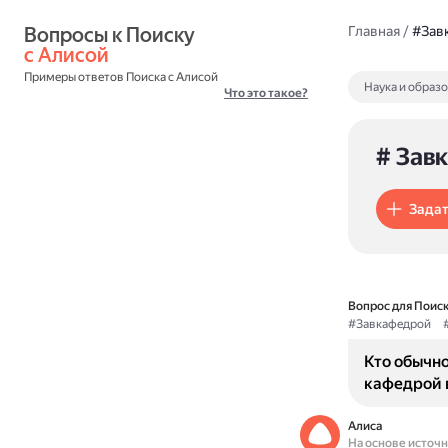
Вопросы к Поиску 
Главная
/
#Зав
с Алисой
Примеры ответов Поиска с Алисой
Наука и образ
Что это такое?
# Зав
Задат
Вопрос для Поиск
#Завкафедрой
Кто обычн
кафедрой 
Алиса
На основе источ