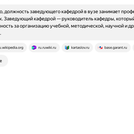
о, должность заведующего кафедрой в вузе занимает проф
к. Заведующий кафедрой — руководитель кафедры, который
ность за организацию учебной, методической, научной и др
.
u.wikipedia.org
ru.ruwiki.ru
kartaslov.ru
base.garant.ru
е