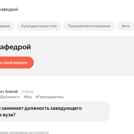
кафедрой
ование
Культура и искусство
Психология и отношения
Авто
кафедрой
ь свой вопрос
а с Алисой
5 июня
#Должность
#Вуз
#Преподаватель
о занимает должность заведующего
в вузе?
ников, возможны неточности