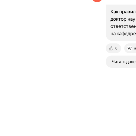
Как правил
доктор нау
ответствен
на кафедре
0
r
Читать дале