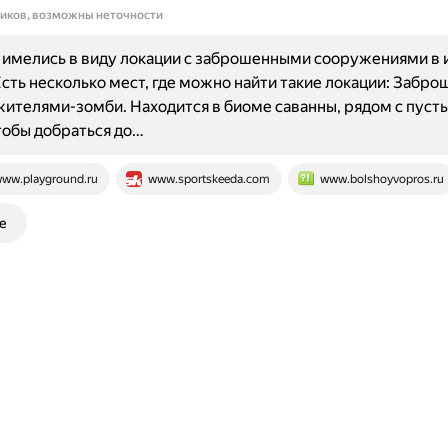
ников, возможны неточности
имелись в виду локации с заброшенными сооружениями в 
 Есть несколько мест, где можно найти такие локации: Забро
жителями-зомби. Находится в биоме саванны, рядом с пус
обы добраться до…
ww.playground.ru
www.sportskeeda.com
www.bolshoyvopros.ru
е