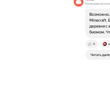
На основе источ
Возможно, 
Minecraft.
деревня с 
биомом. Чт
0
w
Читать дале