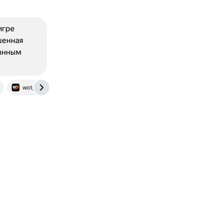
игре
шенная
тынным
wotpack.ru
www.planetminecraft.com