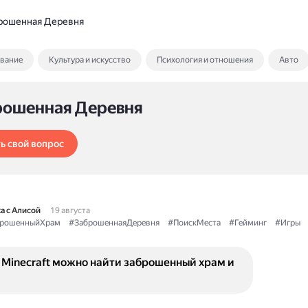
рошенная Деревня
ование
Культура и искусство
Психология и отношения
Авто
рошенная Деревня
ь свой вопрос
а с Алисой
19 августа
рошенныйХрам
#ЗаброшеннаяДеревня
#ПоискМеста
#Гейминг
#Игры
 Minecraft можно найти заброшенный храм и