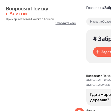
Вопросы к Поиску 
Главная
/
#Заб
с Алисой
Примеры ответов Поиска с Алисой
Наука и образ
Что это такое?
# Заб
Задат
Вопрос для Поиск
#Minecraft
#Заб
#MinecraftWorlds
Где в мире
деревню?
Алиса