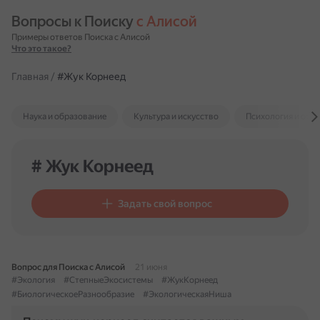
Вопросы к Поиску 
с Алисой
Примеры ответов Поиска с Алисой
Что это такое?
Главная
/
#Жук Корнеед
Наука и образование
Культура и искусство
Психология и отн
# Жук Корнеед
Задать свой вопрос
Вопрос для Поиска с Алисой
21 июня
#Экология
#СтепныеЭкосистемы
#ЖукКорнеед
#БиологическоеРазнообразие
#ЭкологическаяНиша