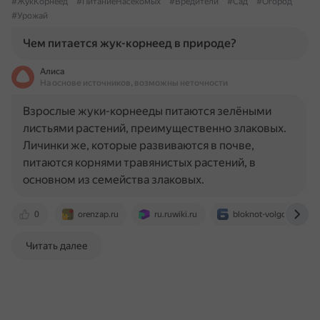
#ЖукКорнеед
#ПитаниеНасекомых
#Вредители
#Сад
#Огород
#Урожай
Чем питается жук-корнеед в природе?
Алиса
На основе источников, возможны неточности
Взрослые жуки-корнееды питаются зелёными
листьями растений, преимущественно злаковых.
Личинки же, которые развиваются в почве,
питаются корнями травянистых растений, в
основном из семейства злаковых.
0
orenzap.ru
ru.ruwiki.ru
bloknot-volgograd.ru
Читать далее