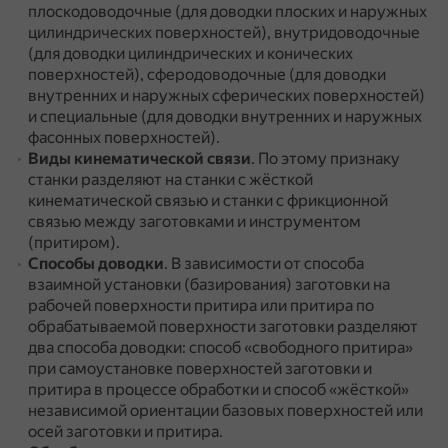
плоскодоводочные (для доводки плоских и наружных
цилиндрических поверхностей), внутридоводочные
(для доводки цилиндрических и конических
поверхностей), сферодоводочные (для доводки
внутренних и наружных сферических поверхностей)
и специальные (для доводки внутренних и наружных
фасонных поверхностей).
Виды кинематической связи
.
По этому признаку
станки разделяют на станки с жёсткой
кинематической связью и станки с фрикционной
связью между заготовками и инструментом
(притиром).
Способы доводки
.
В зависимости от способа
взаимной установки (базирования) заготовки на
рабочей поверхности притира или притира по
обрабатываемой поверхности заготовки разделяют
два способа доводки: способ «свободного притира»
при самоустановке поверхностей заготовки и
притира в процессе обработки и способ «жёсткой»
независимой ориентации базовых поверхностей или
осей заготовки и притира.