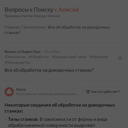
Вопросы к Поиску 
с Алисой
Примеры ответов Поиска с Алисой
Главная
/
Технологии
/
Все об обработке на доводочных
станках?
Вопрос из Яндекс Кью
22 ноября
#Технологии
#Обработка
#ДоводочныеСтанки
#Механика
#Производство
Все об обработке на доводочных станках?
Алиса
Как это работает?
На основе источников, возможны неточности
Некоторые сведения об обработке на доводочных
станках:
Типы станков
.
В зависимости от формы и вида
обрабатываемой поверхности выделяют