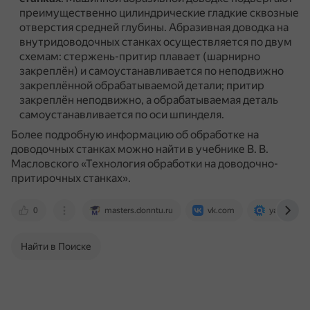
преимущественно цилиндрические гладкие сквозные
отверстия средней глубины.
Абразивная доводка на
внутридоводочных станках осуществляется по двум
схемам: стержень-притир плавает (шарнирно
закреплён) и самоустанавливается по неподвижно
закреплённой обрабатываемой детали; притир
закреплён неподвижно, а обрабатываемая деталь
самоустанавливается по оси шпинделя.
Более подробную информацию об обработке на
доводочных станках можно найти в учебнике В. В.
Масловского «Технология обработки на доводочно-
притирочных станках».
0
masters.donntu.ru
vk.com
yandex.ru
Найти в Поиске