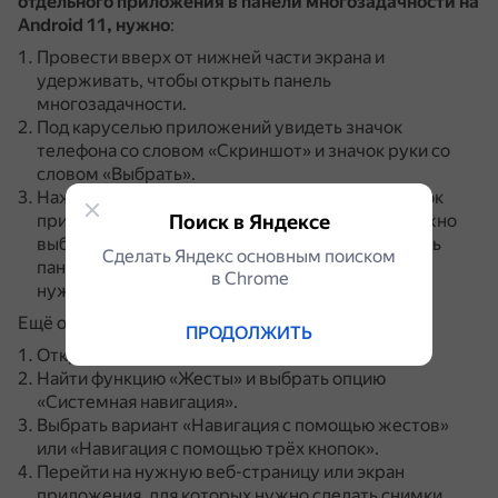
отдельного приложения в панели многозадачности на
Android 11, нужно
:
Провести вверх от нижней части экрана и
удерживать, чтобы открыть панель
многозадачности.
Под каруселью приложений увидеть значок
телефона со словом «Скриншот» и значок руки со
словом «Выбрать».
Нажать на «Скриншот».
Телефон сделает снимок
приложения, которое занимает экран.
Поиск в Яндексе
Если нужно
выбрать другое приложение, нужно прокрутить
Сделать Яндекс основным поиском
панель многозадачности влево или вправо до
в Сhrome
нужного и затем нажать на кнопку «Скриншот».
Ещё один способ — использовать жесты:
ПРОДОЛЖИТЬ
Открыть «Настройки».
Найти функцию «Жесты» и выбрать опцию
«Системная навигация».
Выбрать вариант «Навигация с помощью жестов»
или «Навигация с помощью трёх кнопок».
Перейти на нужную веб-страницу или экран
приложения, для которых нужно сделать снимки.