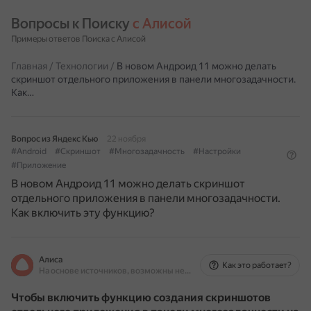
Вопросы к Поиску 
с Алисой
Примеры ответов Поиска с Алисой
Главная
/
Технологии
/
В новом Андроид 11 можно делать
скриншот отдельного приложения в панели многозадачности.
Как…
Вопрос из Яндекс Кью
22 ноября
#Android
#Скриншот
#Многозадачность
#Настройки
#Приложение
В новом Андроид 11 можно делать скриншот
отдельного приложения в панели многозадачности.
Как включить эту функцию?
Алиса
Как это работает?
На основе источников, возможны неточности
Чтобы включить функцию создания скриншотов