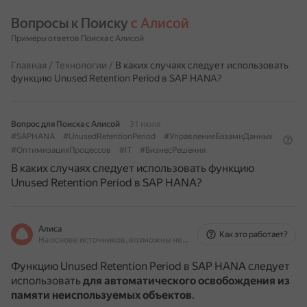
Вопросы к Поиску 
с Алисой
Примеры ответов Поиска с Алисой
Главная
/
Технологии
/
В каких случаях следует использовать
функцию Unused Retention Period в SAP HANA?
Вопрос для Поиска с Алисой
31 июля
#SAPHANA
#UnusedRetentionPeriod
#УправлениеБазамиДанных
#ОптимизацияПроцессов
#IT
#БизнесРешения
В каких случаях следует использовать функцию
Unused Retention Period в SAP HANA?
Алиса
Как это работает?
На основе источников, возможны неточности
Функцию Unused Retention Period в SAP HANA следует
использовать
для автоматического освобождения из
памяти неиспользуемых объектов
.