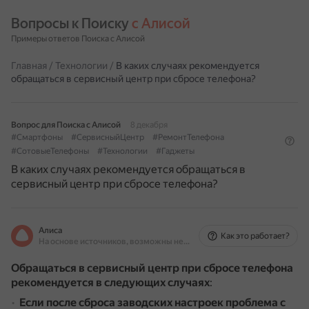
Вопросы к Поиску 
с Алисой
Примеры ответов Поиска с Алисой
Главная
/
Технологии
/
В каких случаях рекомендуется
обращаться в сервисный центр при сбросе телефона?
Вопрос для Поиска с Алисой
8 декабря
#Смартфоны
#СервисныйЦентр
#РемонтТелефона
#СотовыеТелефоны
#Технологии
#Гаджеты
В каких случаях рекомендуется обращаться в
сервисный центр при сбросе телефона?
Алиса
Как это работает?
На основе источников, возможны неточности
Обращаться в сервисный центр при сбросе телефона
рекомендуется в следующих случаях
:
Если после сброса заводских настроек проблема с