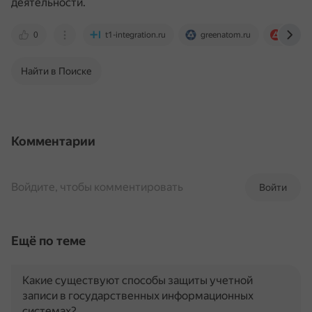
деятельности.
0
t1-integration.ru
greenatom.ru
rtmtec
Найти в Поиске
Комментарии
Войдите, чтобы комментировать
Войти
Ещё по теме
Какие существуют способы защиты учетной
записи в государственных информационных
системах?