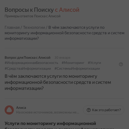
Вопросы к Поиску 
с Алисой
Примеры ответов Поиска с Алисой
Главная
/
Технологии
/
В чём заключаются услуги по
мониторингу информационной безопасности средств и систем
информатизации?
Вопрос для Поиска с Алисой
30 января
#ИнформационнаяБезопасность
#Мониторинг
#Услуги
#СредстваИнформатизации
#СистемыИнформатизации
В чём заключаются услуги по мониторингу
информационной безопасности средств и систем
информатизации?
Алиса
Как это работает?
На основе источников, возможны неточности
Услуги по мониторингу информационной