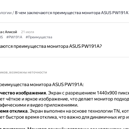
ологии
/
В чем заключаются преимущества монитора ASUS PW191A
а с Алисой
21 июля
US
#PW191A
#Преимущества
чаются преимущества монитора ASUS PW191A?
ников, возможны неточности
реимущества монитора ASUS PW191A:
ачество изображения
.
Экран с разрешением 1440x900 пикс
ет чёткое и яркое изображение, что делает монитор подхо
рафическими и видео приложениями.
емя отклика
.
Экран выполнен на основе технологии TN, ко
ет быстрое время отклика, что важно для динамичных игр 