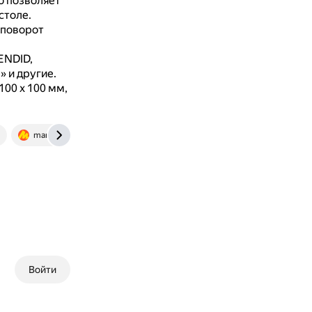
о позволяет
столе.
 поворот
ENDID,
 и другие.
00 x 100 мм,
market.yandex.ru
Войти