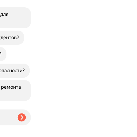
 для
удентов?
?
опасности?
я ремонта