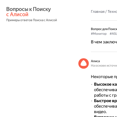
Вопросы к Поиску 
Главная
/
Техн
с Алисой
Примеры ответов Поиска с Алисой
Вопрос для Поиск
#Монитор
#AS
В чем заклю
Алиса
На основе источ
Некоторые п
Высокое к
обеспечива
работы с г
Быстрое вр
обеспечива
видео.