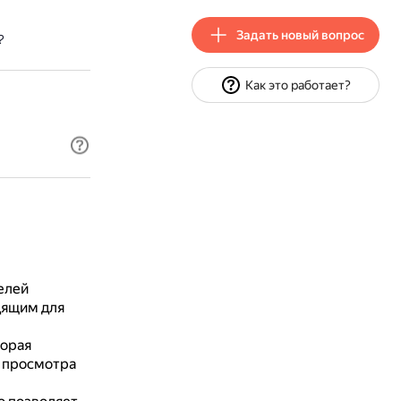
Задать новый вопрос
?
Как это работает?
елей
дящим для
торая
и просмотра