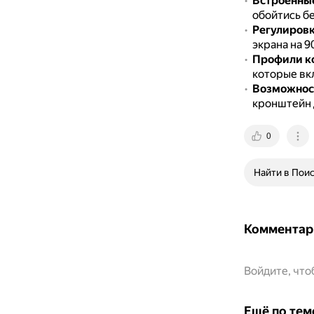
Встроенны
обойтись б
Регулировк
экрана на 9
Профили к
которые вк
Возможност
кронштейн 
0
Найти в Пои
Комментар
Войдите, чт
Ещё по тем