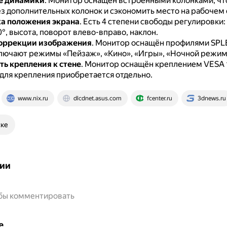
е динамики
.
Монитор оснащён встроенными колонками, чт
ез дополнительных колонок и сэкономить место на рабочем 
а положения экрана
.
Есть 4 степени свободы регулировки:
0°, высота, поворот влево-вправо, наклон.
оррекции изображения
.
Монитор оснащён профилями SPL
лючают режимы «Пейзаж», «Кино», «Игры», «Ночной режим»
ь крепления к стене
.
Монитор оснащён креплением VESA 1
для крепления приобретается отдельно.
www.nix.ru
dlcdnet.asus.com
fcenter.ru
3dnews.ru
ске
ии
обы комментировать
е