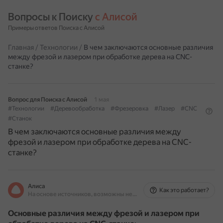
Вопросы к Поиску 
с Алисой
Примеры ответов Поиска с Алисой
Главная
/
Технологии
/
В чем заключаются основные различия
между фрезой и лазером при обработке дерева на CNC-
станке?
Вопрос для Поиска с Алисой
1 мая
#Технологии
#Деревообработка
#Фрезеровка
#Лазер
#CNC
#Станок
В чем заключаются основные различия между
фрезой и лазером при обработке дерева на CNC-
станке?
Алиса
Как это работает?
На основе источников, возможны неточности
Основные различия между фрезой и лазером при