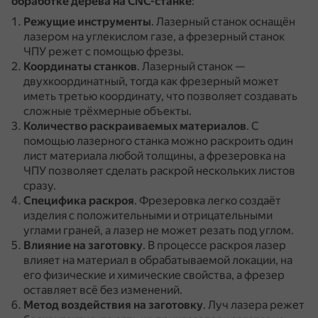
обработке дерева на CNC-станке
:
Режущие инструменты
.
Лазерный станок оснащён
лазером на углекислом газе, а фрезерный станок
ЧПУ режет с помощью фрезы.
Координаты станков
.
Лазерный станок —
двухкоординатный, тогда как фрезерный может
иметь третью координату, что позволяет создавать
сложные трёхмерные объекты.
Количество раскраиваемых материалов
.
С
помощью лазерного станка можно раскроить один
лист материала любой толщины, а фрезеровка на
ЧПУ позволяет сделать раскрой нескольких листов
сразу.
Специфика раскроя
.
Фрезеровка легко создаёт
изделия с положительными и отрицательными
углами граней, а лазер не может резать под углом.
Влияние на заготовку
.
В процессе раскроя лазер
влияет на материал в обрабатываемой локации, на
его физические и химические свойства, а фрезер
оставляет всё без изменений.
Метод воздействия на заготовку
.
Луч лазера режет