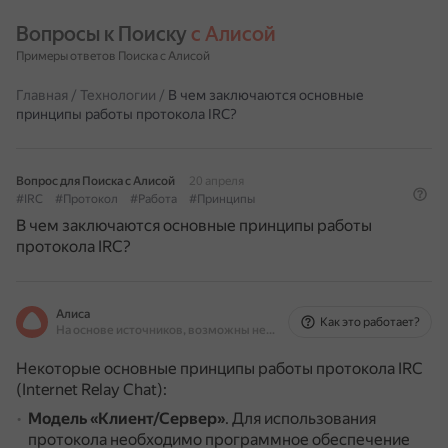
Вопросы к Поиску 
с Алисой
Примеры ответов Поиска с Алисой
Главная
/
Технологии
/
В чем заключаются основные
принципы работы протокола IRC?
Вопрос для Поиска с Алисой
20 апреля
#IRC
#Протокол
#Работа
#Принципы
В чем заключаются основные принципы работы
протокола IRC?
Алиса
Как это работает?
На основе источников, возможны неточности
Некоторые основные принципы работы протокола IRC
(Internet Relay Chat):
Модель «Клиент/Сервер»
.
Для использования
протокола необходимо программное обеспечение