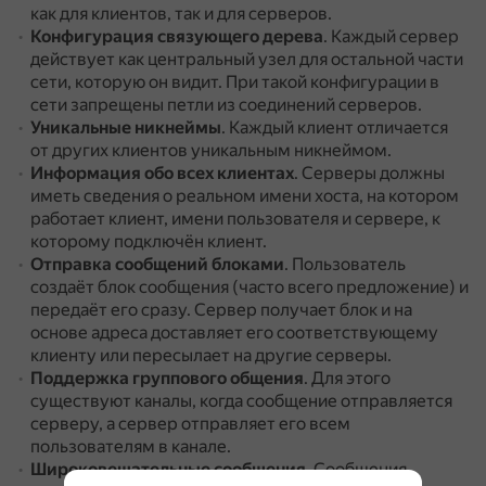
как для клиентов, так и для серверов.
Конфигурация связующего дерева
.
Каждый сервер
действует как центральный узел для остальной части
сети, которую он видит.
При такой конфигурации в
сети запрещены петли из соединений серверов.
Уникальные никнеймы
.
Каждый клиент отличается
от других клиентов уникальным никнеймом.
Информация обо всех клиентах
.
Серверы должны
иметь сведения о реальном имени хоста, на котором
работает клиент, имени пользователя и сервере, к
которому подключён клиент.
Отправка сообщений блоками
.
Пользователь
создаёт блок сообщения (часто всего предложение) и
передаёт его сразу.
Сервер получает блок и на
основе адреса доставляет его соответствующему
клиенту или пересылает на другие серверы.
Поддержка группового общения
.
Для этого
существуют каналы, когда сообщение отправляется
серверу, а сервер отправляет его всем
пользователям в канале.
Широковещательные сообщения
.
Сообщения