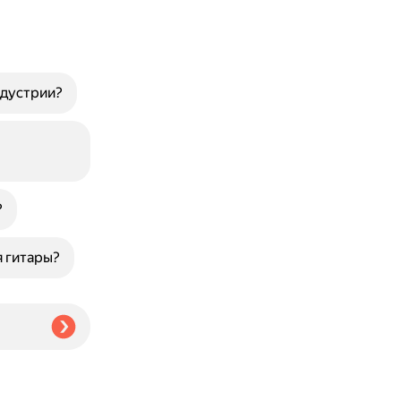
ндустрии?
?
я гитары?