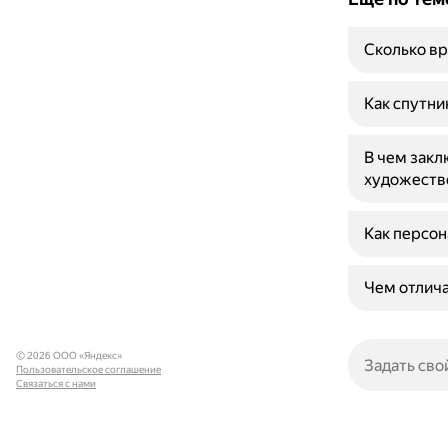
Сколько вр
Как спутни
В чем закл
художеств
Как персон
Чем отлича
© 2026 ООО «Яндекс»
Пользовательское соглашение
Связаться с нами