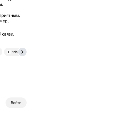
ы,
 приятным.
имер,
 связи,
telegra.ph
Войти