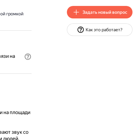
Задать новый вопрос
ной громкой
Как это работает?
язи на
и на площади
вают звук со
м людей.