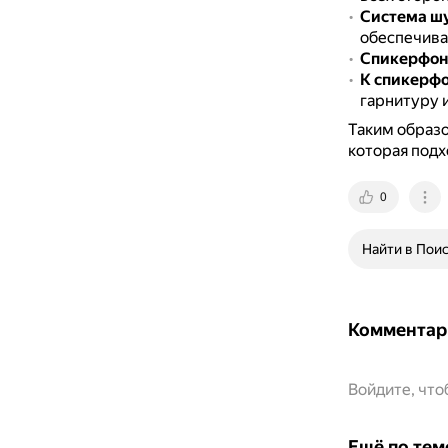
Система ш
обеспечива
Спикерфон 
К спикерфо
гарнитуру 
Таким образо
которая подх
0
Найти в Пои
Комментар
Войдите, чт
Ещё по тем