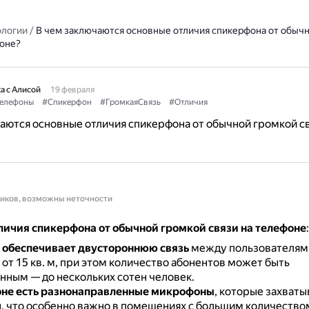
ологии
/
В чем заключаются основные отличия спикерфона от обыч
фоне?
а с Алисой
19 февраля
елефоны
#Спикерфон
#ГромкаяСвязь
#Отличия
аются основные отличия спикерфона от обычной громкой св
ников, возможны неточности
личия спикерфона от обычной громкой связи на телефоне
:
обеспечивает двустороннюю связь
между пользователям
от 15 кв. м, при этом количество абонентов может быть
нным — до нескольких сотен человек.
оне есть разнонаправленные микрофоны
, которые захваты
н, что особенно важно в помещениях с большим количество