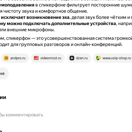
умоподавления
в спикерфоне фильтрует посторонние шум
я чистоту звука и комфортное общение.
исключает возникновение эха
, делая звук более чётким и
ну можно подключать дополнительные устройства
, напр
или внешние микрофоны.
м, спикерфон — это усовершенствованная система громкой
одит для групповых разговоров и онлайн-конференций.
andpro.ru
videomost.ru
dzen.ru
www.voip-shop.ru
ске
ии
обы комментировать
е