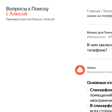
Вопросы к Поиску 
Главная
/
Техн
с Алисой
связи на теле
Примеры ответов Поиска с Алисой
Вопрос для Поиск
#Технологии
#Т
В чем заключ
телефоне?
Алиса
На основе источ
Основные от
Спикерфон 
помещений 
неограниче
В спикерф
всех сторо