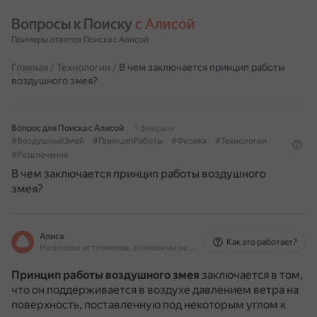
Вопросы к Поиску 
с Алисой
Примеры ответов Поиска с Алисой
Главная
/
Технологии
/
В чем заключается принцип работы
воздушного змея?
Вопрос для Поиска с Алисой
1 февраля
#ВоздушныйЗмей
#ПринципРаботы
#Физика
#Технологии
#Развлечения
В чем заключается принцип работы воздушного
змея?
Алиса
Как это работает?
На основе источников, возможны неточности
Принцип работы воздушного змея
заключается в том,
что он поддерживается в воздухе давлением ветра на
поверхность, поставленную под некоторым углом к