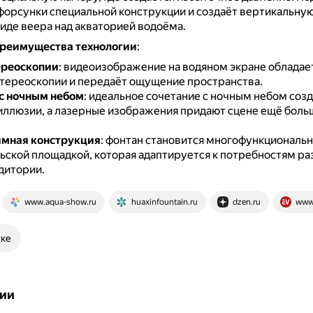
 форсунки специальной конструкции и создаёт вертикальну
виде веера над акваторией водоёма.
реимущества технологии
:
ереоскопии
: видеоизображение на водяном экране обладае
тереоскопии и передаёт ощущение пространства.
с ночным небом
: идеальное сочетание с ночным небом соз
ллюзии, а лазерные изображения придают сцене ещё боль
мная конструкция
: фонтан становится многофункциональ
ьской площадкой, которая адаптируется к потребностям ра
дитории.
www.aqua-show.ru
huaxinfountain.ru
dzen.ru
www.
ске
ии