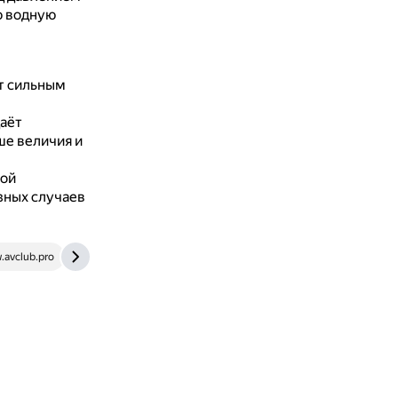
ю водную
т сильным
даёт
ше величия и
ной
зных случаев
avclub.pro
fontan.city