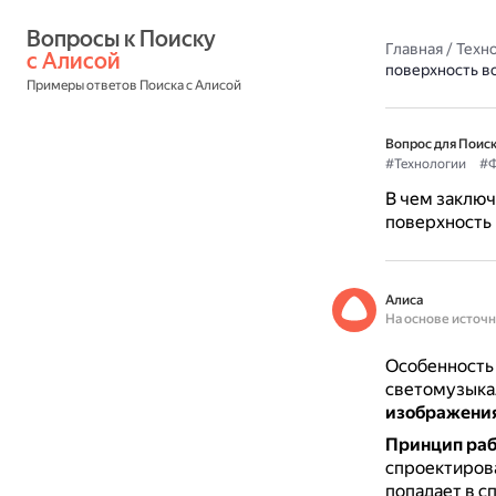
Вопросы к Поиску 
Главная
/
Техн
с Алисой
поверхность в
Примеры ответов Поиска с Алисой
Вопрос для Поиск
#Технологии
#Ф
В чем заключ
поверхность
Алиса
На основе источ
Особенность 
светомузыка
изображения
Принцип ра
спроектиров
попадает в с