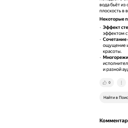
вода бьёт из
плоскость в 
Некоторые п
Эффект ст
эффектом с
Сочетание 
ощущение и
красоты.
Многорежи
исполнител
и разной ау
0
Найти в Пои
Комментар