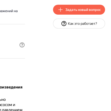
Задать новый вопрос
ражений на
Как это работает?
роизведения
ьно
асосом и
д давлением