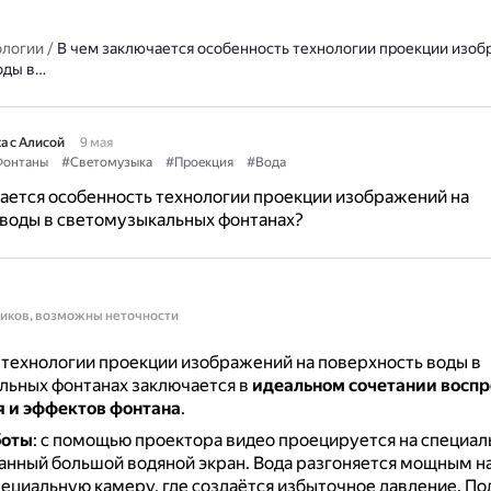
ологии
/
В чем заключается особенность технологии проекции изоб
оды в…
а с Алисой
9 мая
онтаны
#Светомузыка
#Проекция
#Вода
ается особенность технологии проекции изображений на
 воды в светомузыкальных фонтанах?
ников, возможны неточности
технологии проекции изображений на поверхность воды в
льных фонтанах заключается в
идеальном сочетании восп
 и эффектов фонтана
.
боты
: с помощью проектора видео проецируется на специал
анный большой водяной экран.
Вода разгоняется мощным н
пециальную камеру, где создаётся избыточное давление.
По