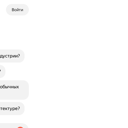
Войти
ндустрии?
?
 обычных
итектуре?