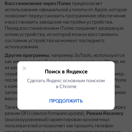
Восстановление через iTunes
предполагает
использование официальной утилиты от Apple, которая
позволяет переустановить программное обеспечение
и восстановить заводские настройки устройства.
Перед восстановлением iTunes сохраняет резервную
копию устройства, из которой можно восстановить
состояние устройства на момент последнего
использования.
Другие программы
, например 3uTools, используются
как альтернатива iTunes для восстановления iPhone, но
их рекомендуется устанавливать только в случае
Поиск в Яндексе
серьёзных проблем с официальным iTunes.
Например,
после установки программы нужно подключить iPhone
Сделать Яндекс основным поиском
к компьютеру и следовать инструкциям программы,
в Сhrome
затем перейти в пункт Flash & JB и выбрать последнюю
версию прошивки.
ПРОДОЛЖИТЬ
Также есть разница в подходе к восстановлению через
режим DFU (device firmware update).
Режим Recovery
(высокоуровневый) ориентирован на конечных
пользователей и позволяет как прошить телефон
заново, полностью удалив пользовательские данные,