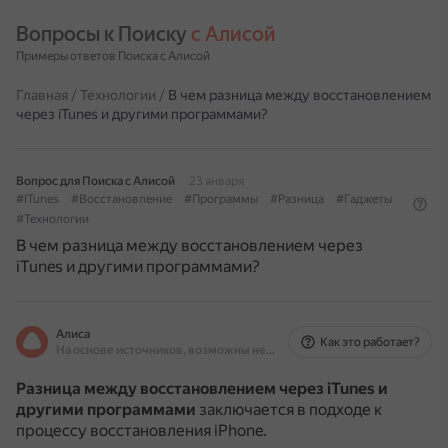
Вопросы к Поиску 
с Алисой
Примеры ответов Поиска с Алисой
Главная
/
Технологии
/
В чем разница между восстановлением
через iTunes и другими программами?
Вопрос для Поиска с Алисой
23 января
#ITunes
#Восстановление
#Программы
#Разница
#Гаджеты
#Технологии
В чем разница между восстановлением через
iTunes и другими программами?
Алиса
Как это работает?
На основе источников, возможны неточности
Разница между восстановлением через iTunes и
другими программами
заключается в подходе к
процессу восстановления iPhone.