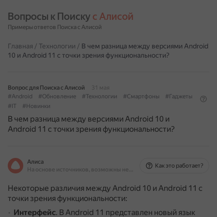
Вопросы к Поиску 
с Алисой
Примеры ответов Поиска с Алисой
Главная
/
Технологии
/
В чем разница между версиями Android
10 и Android 11 с точки зрения функциональности?
Вопрос для Поиска с Алисой
31 мая
#Android
#Обновление
#Технологии
#Смартфоны
#Гаджеты
#IT
#Новинки
В чем разница между версиями Android 10 и
Android 11 с точки зрения функциональности?
Алиса
Как это работает?
На основе источников, возможны неточности
Некоторые различия между Android 10 и Android 11 с
точки зрения функциональности:
Интерфейс
.
В Android 11 представлен новый язык