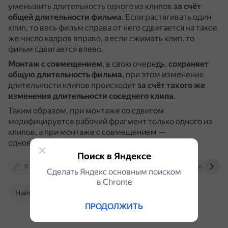
уменьшить длительность одного из клипов
за счёт
общей длительности фильма
.
Если растягивать один
клип, то весь фильм справа от него сдвигается на такое
же число кадров вправо, а если сжимать клип, то
фильм сдвигается влево.
Монтаж с совмещением
, в свою очередь,
сохраняет
общую длительность фильма
, при этом изменение
длительности клипов происходит
за счёт такого же
изменения длительности соседнего клипа
.
Таким образом, при монтаже со сдвигом
модифицируется рабочий фрагмент только одного из
клипов, а при монтаже с совмещением —
одновременно двух смежных клипов.
Поиск в Яндексе
0
vk.com
www.ipk.ru
yandex.ru
Сделать Яндекс основным поиском
в Сhrome
Найти в Поиске
ПРОДОЛЖИТЬ