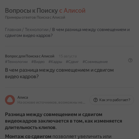
Вопросы к Поиску 
с Алисой
Примеры ответов Поиска с Алисой
Главная
/
Технологии
/
В чем разница между совмещением и
сдвигом видео кадров?
Вопрос для Поиска с Алисой
15 августа
#Технологии
#Видео
#Кадры
#Сдвиг
#Совмещение
В чем разница между совмещением и сдвигом
видео кадров?
Алиса
Как это работает?
На основе источников, возможны неточности
Разница между совмещением и сдвигом
видеокадров заключается в том, как изменяется
длительность клипов
.
Монтаж со сдвигом
позволяет увеличить или