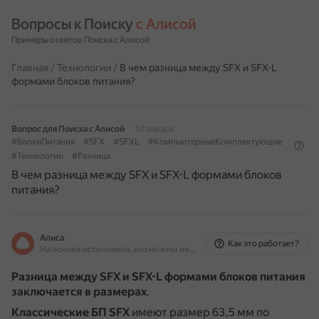
Вопросы к Поиску 
с Алисой
Примеры ответов Поиска с Алисой
Главная
/
Технологии
/
В чем разница между SFX и SFX-L
формами блоков питания?
Вопрос для Поиска с Алисой
10 января
#БлокиПитания
#SFX
#SFXL
#КомпьютерныеКомплектующие
#Технологии
#Разница
В чем разница между SFX и SFX-L формами блоков
питания?
Алиса
Как это работает?
На основе источников, возможны неточности
Разница между SFX и SFX-L формами блоков питания
заключается в размерах
.
Классические БП SFX
имеют размер 63,5 мм по