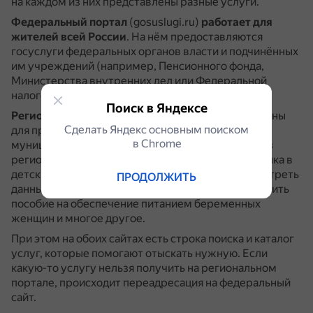
на каждом из них представлены разные услуги.
Федеральный портал
(gosuslugi.ru)
работает для
жителей всей России
.
На нём предоставляются
госуслуги федеральных органов власти и подчинённых
им учреждений (например, Пенсионного фонда,
Министерства внутренних дел или Федеральной
налоговой службы).
Поиск в Яндексе
Региональные порталы
созданы в субъектах страны
Сделать Яндекс основным поиском
для предоставления услуг региональных и
в Сhrome
муниципальных органов власти.
Например, через
региональные «Госуслуги» можно записать ребёнка в
детский сад или учреждение образования, посмотреть
ПРОДОЛЖИТЬ
данные электронного школьного журнала, оформить
пособие на обеспечение питанием беременных
женщин и многое другое.
При этом на обоих сайтах есть строка поиска и каталог
услуг, которые помогают отыскать нужную.
Если
какую-то услугу нельзя получить на региональном
портале, происходит переадресация на федеральный
сайт.