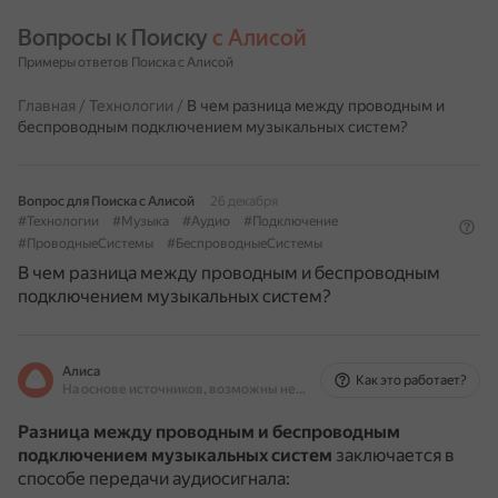
Вопросы к Поиску 
с Алисой
Примеры ответов Поиска с Алисой
Главная
/
Технологии
/
В чем разница между проводным и
беспроводным подключением музыкальных систем?
Вопрос для Поиска с Алисой
26 декабря
#Технологии
#Музыка
#Аудио
#Подключение
#ПроводныеСистемы
#БеспроводныеСистемы
В чем разница между проводным и беспроводным
подключением музыкальных систем?
Алиса
Как это работает?
На основе источников, возможны неточности
Разница между проводным и беспроводным
подключением музыкальных систем
заключается в
способе передачи аудиосигнала: