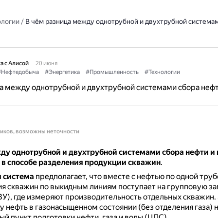
ологии
/
В чём разница между однотрубной и двухтрубной система
а с Алисой
20 июня
#Нефтедобыча
#Энергетика
#Промышленность
#Технологии
а между однотрубной и двухтрубной системами сбора нефти
ников, возможны неточности
ду однотрубной и двухтрубной системами сбора нефти и 
 в способе разделения продукции скважин
.
 система
предполагает, что вместе с нефтью по одной тру
я скважин по выкидным линиям поступает на групповую з
ЗУ), где измеряют производительность отдельных скважин.
 нефть в газонасыщенном состоянии (без отделения газа) 
ый пункт подготовки нефти, газа и воды (ЦПС).