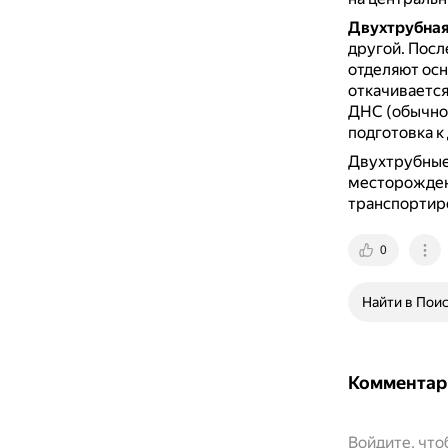
Двухтрубная
другой.
Посл
отделяют осн
откачивается
ДНС (обычно 
подготовка к
Двухтрубные
месторождени
транспортир
0
Найти в Пои
Комментар
Войдите, чт