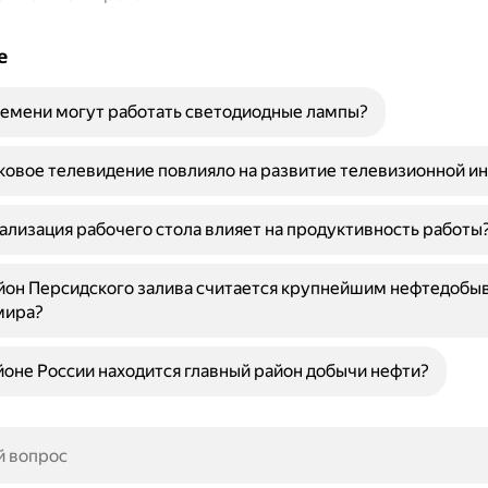
е
емени могут работать светодиодные лампы?
ковое телевидение повлияло на развитие телевизионной и
ализация рабочего стола влияет на продуктивность работы
йон Персидского залива считается крупнейшим нефтедоб
мира?
йоне России находится главный район добычи нефти?