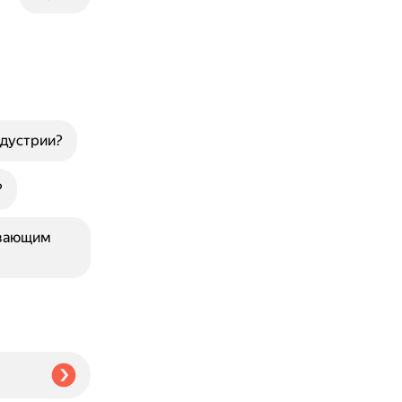
ндустрии?
?
ывающим