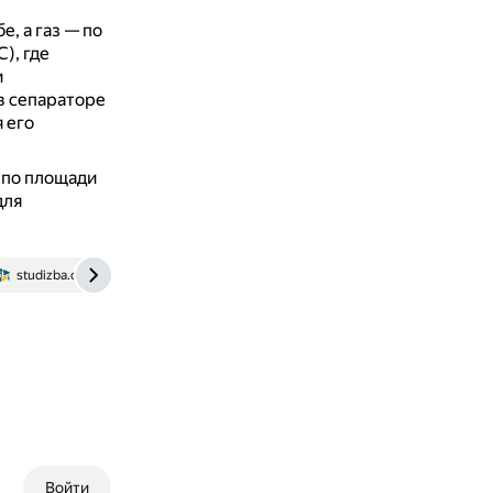
, а газ — по
), где
и
 в сепараторе
 его
 по площади
для
studizba.com
www.mining-enc.ru
Войти