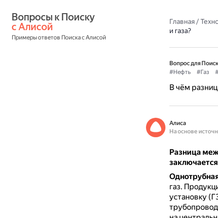
Вопросы к Поиску 
Главная
/
Техн
с Алисой
и газа?
Примеры ответов Поиска с Алисой
Вопрос для Поиск
#Нефть
#Газ
В чём разниц
Алиса
На основе источ
Разница меж
заключается
Однотрубная
газ.
Продукци
установку (Г
трубопроводу
на центральн