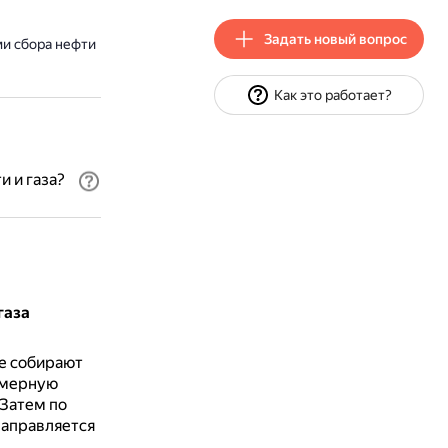
Задать новый вопрос
ми сбора нефти
Как это работает?
 и газа?
газа
бе собирают
амерную
Затем по
направляется