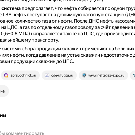
 система
предполагает, что нефть собирается по одной трубе
е ГЗУ нефть поступает на дожимную насосную станцию (ДНС
овное количество газа от нефти.
После ДНС нефть насосам
 на ЦПС, а газ по отдельному газопроводу за счёт давления
0,6–0,8 МПа) направляется также на ЦПС, где производится
 дальнейшему транспорту.
 системы сбора продукции скважин применяют на больших
ях нефти, когда давление на устье скважин недостаточно 
овки продукции скважин до ЦПС.
spravochnick.ru
cde-ufugtu.ru
www.neftegaz-expo.ru
ске
ии
обы комментировать