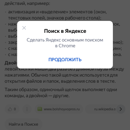
действий, например:
активизация и «выделение» элементов (окон,
текстовых полей, значков рабочего стола);
нажатие кнопок, установка галочек и радио-кнопок,
выбор элементов списка;
Поиск в Яндексе
выбор команд из меню;
Сделать Яндекс основным поиском
закрытие меню (если щёлкнуть за пределами меню);
в Сhrome
с нажатой клавишей Ctrl — выделение «через один»;
с нажатой клавишей ⇧ Shift — выделение диапазона.
ПРОДОЛЖИТЬ
Двойной щелчок
(англ. double click) — это щелчок
левой кнопки мыши два раза без длинной паузы между
нажатиями.
Обычно такой щелчок используется для
открытия файлов и папок, выделения слов в тексте.
Таким образом, одиночный щелчок выполняет одни
команды, а двойной — другие.
0
www.bolshoyvopros.ru
ru.wikipedia.org
Найти в Поиске