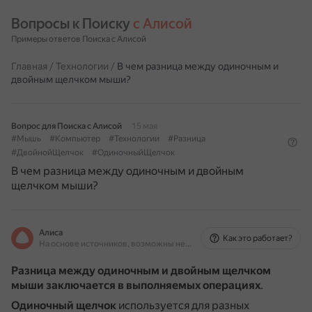
Вопросы к Поиску 
с Алисой
Примеры ответов Поиска с Алисой
Главная
/
Технологии
/
В чем разница между одиночным и
двойным щелчком мыши?
Вопрос для Поиска с Алисой
15 мая
#Мышь
#Компьютер
#Технологии
#Разница
#ДвойнойЩелчок
#ОдиночныйЩелчок
В чем разница между одиночным и двойным
щелчком мыши?
Алиса
Как это работает?
На основе источников, возможны неточности
Разница между одиночным и двойным щелчком
мыши заключается в выполняемых операциях
.
Одиночный щелчок
используется для разных