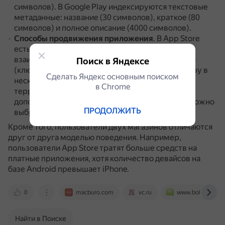
символов).
В Google Play индексируются текстовые
метаданные: название (30 символов), краткое (80
символов) и полное описание (4000 символов).
Способы продвижения приложения
.
В App Store
есть уникальные инструменты продвижения и
взаимодействия с пользователем: кросс-локали
Поиск в Яндексе
(ключевые запросы могут индексироваться сразу в
Сделать Яндекс основным поиском
нескольких языковых локалях в рамках одной
в Сhrome
территории), промо-текст (рекламный текст на
дополнительные 170 символов).
В Google Play можно
ПРОДОЛЖИТЬ
выбрать только одну категорию.
Кроме того, пользователи двух магазинов отличаются
друг от друга моделью поведения.
Например,
пользователи App Store тратят больше средств на
платные приложения, хотя количество девайсов на
базе Android превышает iPhone.
0
macburo.com
vc.ru
www.bolshoyvopr
Найти в Поиске