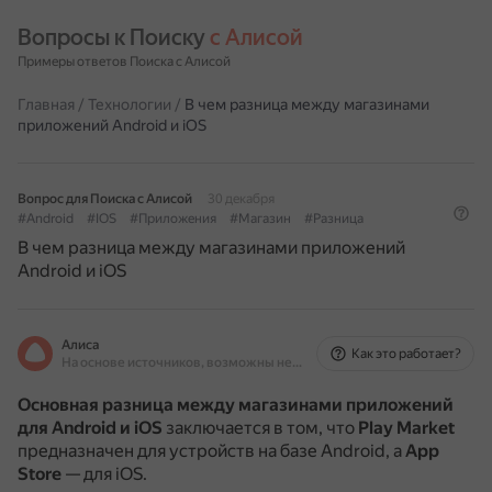
Вопросы к Поиску 
с Алисой
Примеры ответов Поиска с Алисой
Главная
/
Технологии
/
В чем разница между магазинами
приложений Android и iOS
Вопрос для Поиска с Алисой
30 декабря
#Android
#IOS
#Приложения
#Магазин
#Разница
В чем разница между магазинами приложений
Android и iOS
Алиса
Как это работает?
На основе источников, возможны неточности
Основная разница между магазинами приложений
для Android и iOS
заключается в том, что
Play Market
предназначен для устройств на базе Android, а
App
Store
— для iOS.