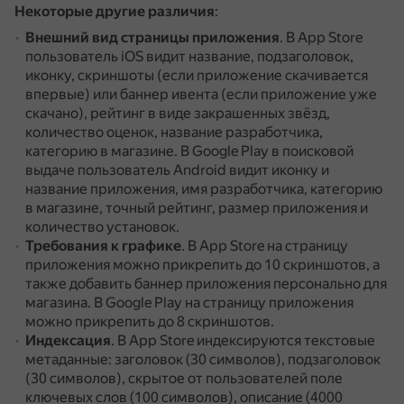
Некоторые другие различия
:
Внешний вид страницы приложения
.
В App Store
пользователь iOS видит название, подзаголовок,
иконку, скриншоты (если приложение скачивается
впервые) или баннер ивента (если приложение уже
скачано), рейтинг в виде закрашенных звёзд,
количество оценок, название разработчика,
категорию в магазине.
В Google Play в поисковой
выдаче пользователь Android видит иконку и
название приложения, имя разработчика, категорию
в магазине, точный рейтинг, размер приложения и
количество установок.
Требования к графике
.
В App Store на страницу
приложения можно прикрепить до 10 скриншотов, а
также добавить баннер приложения персонально для
магазина.
В Google Play на страницу приложения
можно прикрепить до 8 скриншотов.
Индексация
.
В App Store индексируются текстовые
метаданные: заголовок (30 символов), подзаголовок
(30 символов), скрытое от пользователей поле
ключевых слов (100 символов), описание (4000