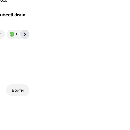
od,
ubectl drain
m
linuxbuz.com
Войти