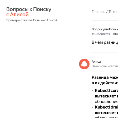
Вопросы к Поиску 
Главная
/
Техн
с Алисой
Примеры ответов Поиска с Алисой
Вопрос для Поиск
#Kubernetes
#Ku
В чём разница
Алиса
На основе источ
Разница межд
в их действи
Kubectl cor
вытесняет 
обновления
Kubectl dra
вытесняет 