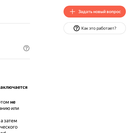
Задать новый вопрос
Как это работает?
 заключается
 этом
не
анию или
, а затем
ического