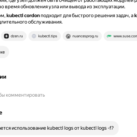
ия, где узел должен быть очищен от работающих модулей p
о время обновления узла или вывода из эксплуатации.
ом,
kubectl cordon
подходит для быстрого решения задач, а
k
длительного обслуживания.
dzen.ru
kubectl.tips
nuancesprog.ru
www.suse.co
ске
ии
обы комментировать
е
тся использование kubectl logs от kubectl logs -f?