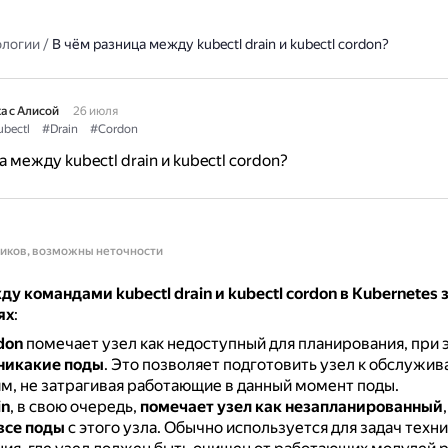
ологии
/
В чём разница между kubectl drain и kubectl cordon?
а с Алисой
26 июля
bectl
#Drain
#Cordon
 между kubectl drain и kubectl cordon?
ников, возможны неточности
у командами kubectl drain и kubectl cordon в Kubernetes
ях
:
don
помечает узел как недоступный для планирования, при
никакие поды
.
Это позволяет подготовить узел к обслужив
м, не затрагивая работающие в данный момент поды.
in
, в свою очередь,
помечает узел как незапланированный
все поды
с этого узла.
Обычно используется для задач техн