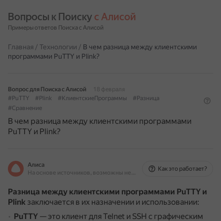
Вопросы к Поиску 
с Алисой
Примеры ответов Поиска с Алисой
Главная
/
Технологии
/
В чем разница между клиентскими
программами PuTTY и Plink?
Вопрос для Поиска с Алисой
18 февраля
#PuTTY
#Plink
#КлиентскиеПрограммы
#Разница
#Сравнение
В чем разница между клиентскими программами
PuTTY и Plink?
Алиса
Как это работает?
На основе источников, возможны неточности
Разница между клиентскими программами PuTTY и
Plink
заключается в их назначении и использовании:
PuTTY
— это клиент для Telnet и SSH с графическим