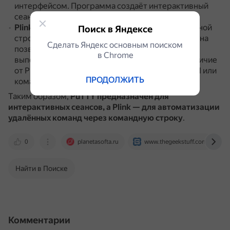
интерфейсом.
Программа создаёт интерактивный
сеанс SSH в Linux или на UNIX-сервере.
Plink
— это утилита для использования в командной
Поиск в Яндексе
строке в качестве клиента SSH, Telnet и Rlogin.
Она
Сделать Яндекс основным поиском
позволяет подключаться к указанному порту и
в Сhrome
выполнять команды через бэкенды PuTTY.
В отличие
от PuTTY, Plink можно использовать с PowerShell или
ПРОДОЛЖИТЬ
командной строкой.
Таким образом,
PuTTY предназначен для
интерактивных сеансов, а Plink — для автоматизации
удалённых команд через командную строку
.
0
planetasofta.ru
www.thegeekstuff.com
Найти в Поиске
Комментарии